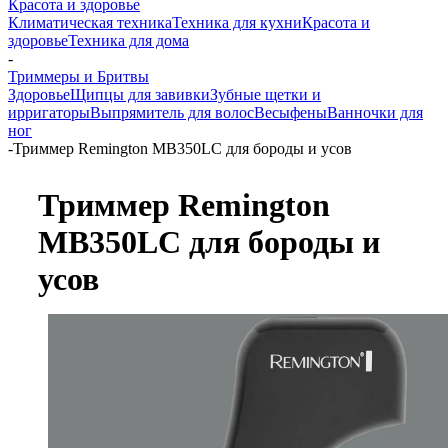
Красота и здоровье
Климатическая техника
Техника для кухни
Красота и
здоровье
Техника для дома
-
Триммеры и Бритвы
Здоровье
Щипцы для завивки
Зубные щетки и
ирригаторы
Выпрямитель для волос
Весы
фены
Ванночки для
ног
-
Триммер Remington MB350LC для бороды и усов
Триммер Remington
MB350LC для бороды и
усов