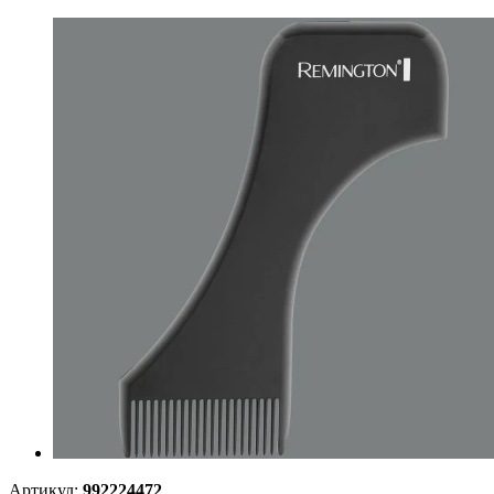
Артикул:
992224472