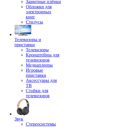
Защитные плёнки
Обложки для
электронных
книг
Стилусы
Телевизоры и
приставки
Телевизоры
Кронштейны для
телевизоров
Медиаплееры
Игровые
приставки
Аксессуары для
ТВ
Стойки для
телевизоров
Звук
Стереосистемы