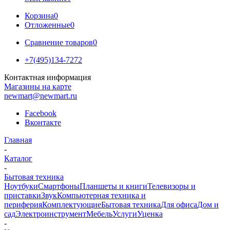
Корзина
0
Отложенные
0
Сравнение товаров
0
+7(495)134-7272
Контактная информация
Магазины на карте
newmart@newmart.ru
Facebook
Вконтакте
Главная
-
Каталог
-
Бытовая техника
Ноутбуки
Смартфоны
Планшеты и книги
Телевизоры и
приставки
Звук
Компьютерная техника и
периферия
Комплектующие
Бытовая техника
Для офиса
Дом и
сад
Электроинструмент
Мебель
Услуги
Уценка
-