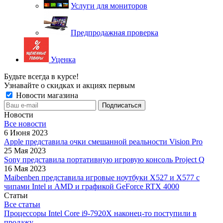
Услуги для мониторов
Предпродажная проверка
Уценка
Будьте всегда в курсе!
Узнавайте о скидках и акциях первым
Новости магазина
Новости
Все новости
6 Июня 2023
Apple представила очки смешанной реальности Vision Pro
25 Мая 2023
Sony представила портативную игровую консоль Project Q
16 Мая 2023
Maibenben представила игровые ноутбуки X527 и X577 с
чипами Intel и AMD и графикой GeForce RTX 4000
Статьи
Все статьи
Процессоры Intel Core i9-7920X наконец-то поступили в
продажу