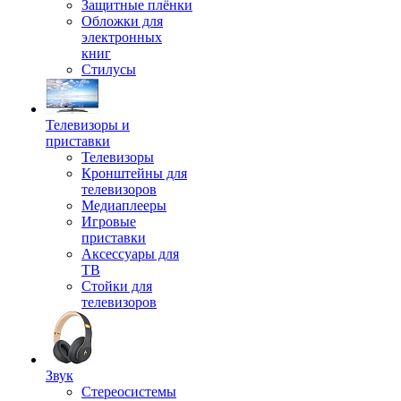
Защитные плёнки
Обложки для
электронных
книг
Стилусы
Телевизоры и
приставки
Телевизоры
Кронштейны для
телевизоров
Медиаплееры
Игровые
приставки
Аксессуары для
ТВ
Стойки для
телевизоров
Звук
Стереосистемы