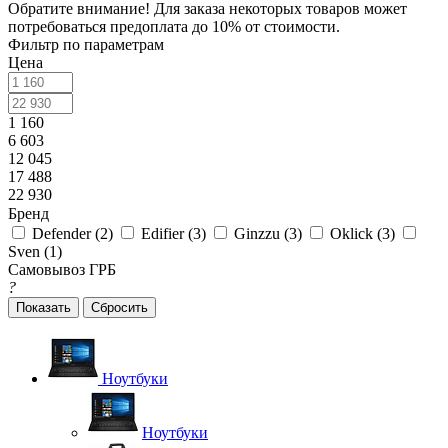
Обратите внимание! Для заказа некоторых товаров может
потребоваться предоплата до 10% от стоимости.
Фильтр по параметрам
Цена
1 160
6 603
12 045
17 488
22 930
Бренд
Defender (
2
)
Edifier (
3
)
Ginzzu (
3
)
Oklick (
3
)
Sven (
1
)
Самовывоз ГРБ
?
Сбросить
Ноутбуки
Ноутбуки