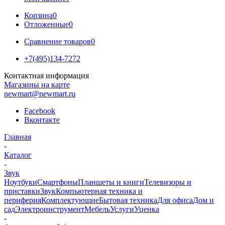
Корзина
0
Отложенные
0
Сравнение товаров
0
+7(495)134-7272
Контактная информация
Магазины на карте
newmart@newmart.ru
Facebook
Вконтакте
Главная
-
Каталог
-
Звук
Ноутбуки
Смартфоны
Планшеты и книги
Телевизоры и
приставки
Звук
Компьютерная техника и
периферия
Комплектующие
Бытовая техника
Для офиса
Дом и
сад
Электроинструмент
Мебель
Услуги
Уценка
-