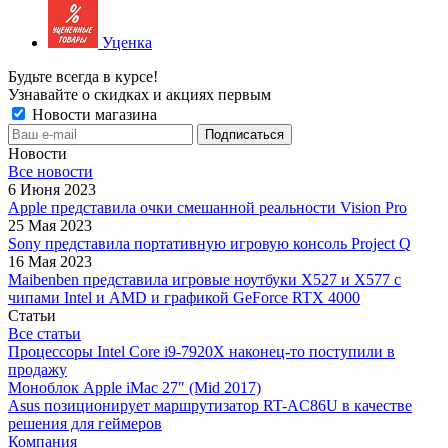
Уценка
Будьте всегда в курсе!
Узнавайте о скидках и акциях первым
Новости магазина
Новости
Все новости
6 Июня 2023
Apple представила очки смешанной реальности Vision Pro
25 Мая 2023
Sony представила портативную игровую консоль Project Q
16 Мая 2023
Maibenben представила игровые ноутбуки X527 и X577 с
чипами Intel и AMD и графикой GeForce RTX 4000
Статьи
Все статьи
Процессоры Intel Core i9-7920X наконец-то поступили в
продажу
Моноблок Apple iMac 27″ (Mid 2017)
Asus позиционирует маршрутизатор RT-AC86U в качестве
решения для геймеров
Компания