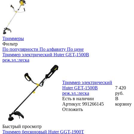
Триммеры
Фильтр
По популярности
По алфавиту
По цене
Триммер электрический Huter GET-1500B
реж.эл.:леска
Триммер электрический
Huter GET-1500B
7 420
реж.эл.:леска
руб.
Есть в наличии
В
Артикул: 991266145
корзину
Отложить
Быстрый просмотр
Триммер бензиновый Huter GGT-1900T