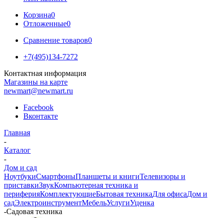
Корзина
0
Отложенные
0
Сравнение товаров
0
+7(495)134-7272
Контактная информация
Магазины на карте
newmart@newmart.ru
Facebook
Вконтакте
Главная
-
Каталог
-
Дом и сад
Ноутбуки
Смартфоны
Планшеты и книги
Телевизоры и
приставки
Звук
Компьютерная техника и
периферия
Комплектующие
Бытовая техника
Для офиса
Дом и
сад
Электроинструмент
Мебель
Услуги
Уценка
-
Садовая техника