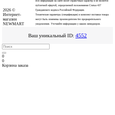
Вся информация на сайте носит справочный характер и не является
публичной офертой, определяемой положениями Статьи 437
2026 ©
Гражданского кодекса Российской Федерации.
Интернет-
Технические параметры (спецификация) и комплект поставки товара
магазин
могут быть изменены производителем без предварительного
NEWMART
уведомления. Уточняйте информацию у наших менеджеров.
4552
Ваш уникальный ID:
0
0
Корзина заказа