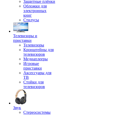
Защитные плёнки
Обложки для
электронных
книг
Стилусы
Телевизоры и
приставки
Телевизоры
Кронштейны для
телевизоров
Медиаплееры
Игровые
приставки
Аксессуары для
ТВ
Стойки для
телевизоров
Звук
Стереосистемы