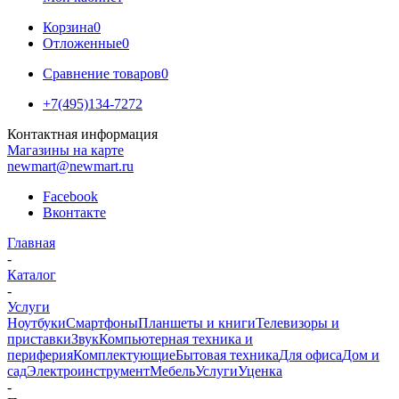
Корзина
0
Отложенные
0
Сравнение товаров
0
+7(495)134-7272
Контактная информация
Магазины на карте
newmart@newmart.ru
Facebook
Вконтакте
Главная
-
Каталог
-
Услуги
Ноутбуки
Смартфоны
Планшеты и книги
Телевизоры и
приставки
Звук
Компьютерная техника и
периферия
Комплектующие
Бытовая техника
Для офиса
Дом и
сад
Электроинструмент
Мебель
Услуги
Уценка
-