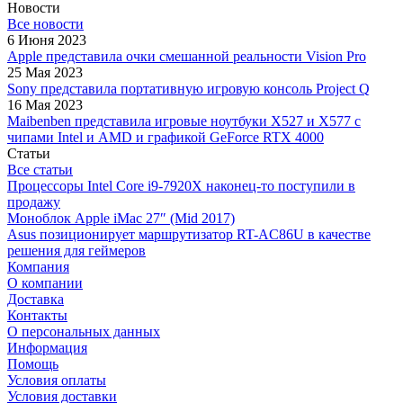
Новости
Все новости
6 Июня 2023
Apple представила очки смешанной реальности Vision Pro
25 Мая 2023
Sony представила портативную игровую консоль Project Q
16 Мая 2023
Maibenben представила игровые ноутбуки X527 и X577 с
чипами Intel и AMD и графикой GeForce RTX 4000
Статьи
Все статьи
Процессоры Intel Core i9-7920X наконец-то поступили в
продажу
Моноблок Apple iMac 27″ (Mid 2017)
Asus позиционирует маршрутизатор RT-AC86U в качестве
решения для геймеров
Компания
О компании
Доставка
Контакты
О персональных данных
Информация
Помощь
Условия оплаты
Условия доставки