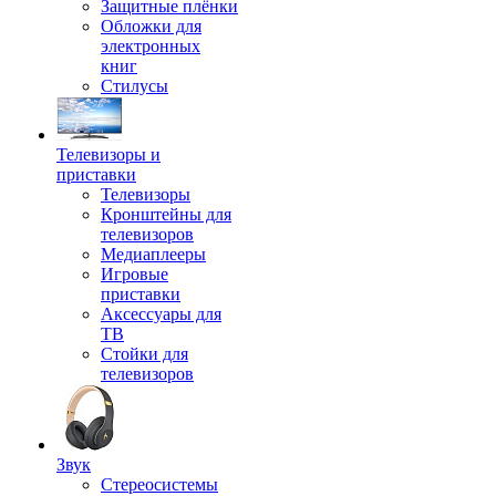
Защитные плёнки
Обложки для
электронных
книг
Стилусы
Телевизоры и
приставки
Телевизоры
Кронштейны для
телевизоров
Медиаплееры
Игровые
приставки
Аксессуары для
ТВ
Стойки для
телевизоров
Звук
Стереосистемы