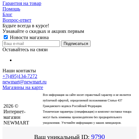
Гарантия на товар
Помощь
Блог
Вопрос-ответ
Будьте всегда в курсе!
Узнавайте о скидках и акциях первым
Новости магазина
Оставайтесь на связи
Наши контакты
+7(495)134-7272
newmart@newmart.ru
Магазины на карте
Вся информация на сайте носит справочный характер и не является
публичной офертой, определяемой положениями Статьи 437
2026 ©
Гражданского кодекса Российской Федерации.
Интернет-
Технические параметры (спецификация) и комплект поставки товара
магазин
могут быть изменены производителем без предварительного
NEWMART
уведомления. Уточняйте информацию у наших менеджеров.
9790
Ваш уникальный ID: