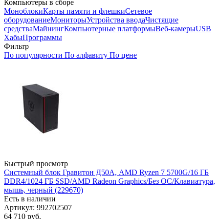
Компьютеры в сборе
Моноблоки
Карты памяти и флешки
Сетевое
оборудование
Мониторы
Устройства ввода
Чистящие
средства
Майнинг
Компьютерные платформы
Веб-камеры
USB
Хабы
Программы
Фильтр
По популярности
По алфавиту
По цене
Быстрый просмотр
Системный блок Гравитон Д50А, AMD Ryzen 7 5700G/16 ГБ
DDR4/1024 ГБ SSD/AMD Radeon Graphics/Без ОС/Клавиатура,
мышь, черный (229670)
Есть в наличии
Артикул: 992702507
64 710
руб.