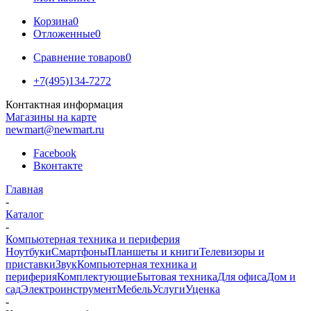
Корзина
0
Отложенные
0
Сравнение товаров
0
+7(495)134-7272
Контактная информация
Магазины на карте
newmart@newmart.ru
Facebook
Вконтакте
Главная
-
Каталог
-
Компьютерная техника и периферия
Ноутбуки
Смартфоны
Планшеты и книги
Телевизоры и
приставки
Звук
Компьютерная техника и
периферия
Комплектующие
Бытовая техника
Для офиса
Дом и
сад
Электроинструмент
Мебель
Услуги
Уценка
-