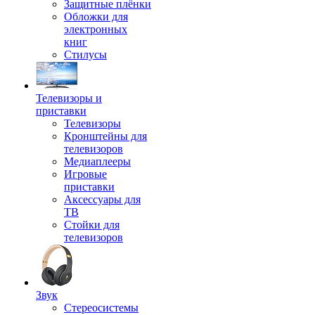
Защитные плёнки
Обложки для
электронных
книг
Стилусы
Телевизоры и
приставки
Телевизоры
Кронштейны для
телевизоров
Медиаплееры
Игровые
приставки
Аксессуары для
ТВ
Стойки для
телевизоров
Звук
Стереосистемы