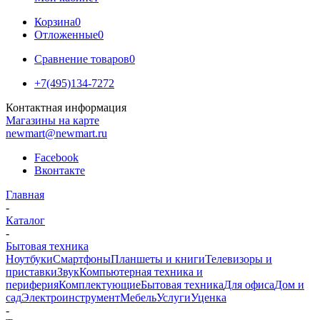
Корзина
0
Отложенные
0
Сравнение товаров
0
+7(495)134-7272
Контактная информация
Магазины на карте
newmart@newmart.ru
Facebook
Вконтакте
Главная
-
Каталог
-
Бытовая техника
Ноутбуки
Смартфоны
Планшеты и книги
Телевизоры и
приставки
Звук
Компьютерная техника и
периферия
Комплектующие
Бытовая техника
Для офиса
Дом и
сад
Электроинструмент
Мебель
Услуги
Уценка
-