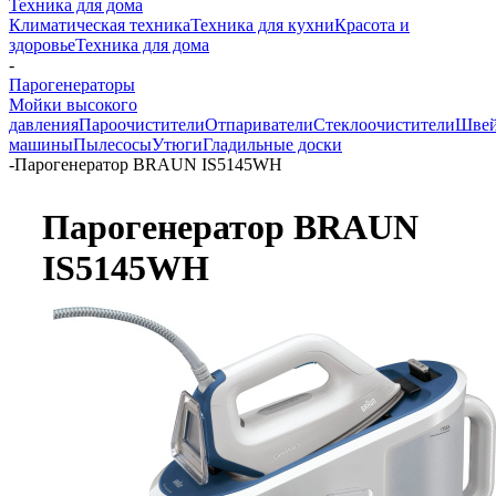
Техника для дома
Климатическая техника
Техника для кухни
Красота и
здоровье
Техника для дома
-
Парогенераторы
Мойки высокого
давления
Пароочистители
Отпариватели
Стеклоочистители
Шве
машины
Пылесосы
Утюги
Гладильные доски
-
Парогенератор BRAUN IS5145WH
Парогенератор BRAUN
IS5145WH