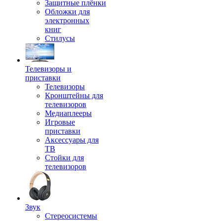
Защитные плёнки
Обложки для
электронных
книг
Стилусы
Телевизоры и
приставки
Телевизоры
Кронштейны для
телевизоров
Медиаплееры
Игровые
приставки
Аксессуары для
ТВ
Стойки для
телевизоров
Звук
Стереосистемы