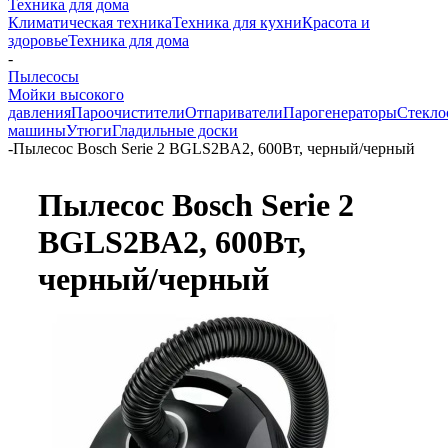
Техника для дома
Климатическая техника
Техника для кухни
Красота и
здоровье
Техника для дома
-
Пылесосы
Мойки высокого
давления
Пароочистители
Отпариватели
Парогенераторы
Стекло
машины
Утюги
Гладильные доски
-
Пылесос Bosch Serie 2 BGLS2BA2, 600Вт, черный/черный
Пылесос Bosch Serie 2
BGLS2BA2, 600Вт,
черный/черный