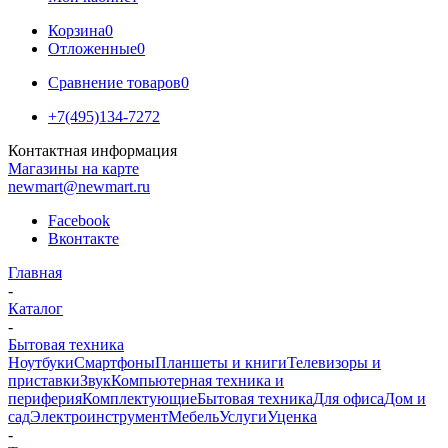
Корзина
0
Отложенные
0
Сравнение товаров
0
+7(495)134-7272
Контактная информация
Магазины на карте
newmart@newmart.ru
Facebook
Вконтакте
Главная
-
Каталог
-
Бытовая техника
Ноутбуки
Смартфоны
Планшеты и книги
Телевизоры и
приставки
Звук
Компьютерная техника и
периферия
Комплектующие
Бытовая техника
Для офиса
Дом и
сад
Электроинструмент
Мебель
Услуги
Уценка
-