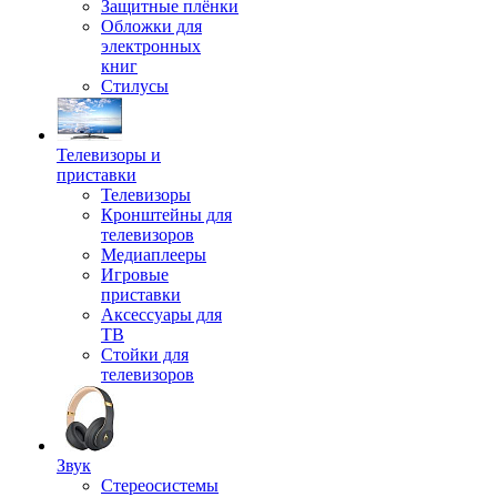
Защитные плёнки
Обложки для
электронных
книг
Стилусы
Телевизоры и
приставки
Телевизоры
Кронштейны для
телевизоров
Медиаплееры
Игровые
приставки
Аксессуары для
ТВ
Стойки для
телевизоров
Звук
Стереосистемы