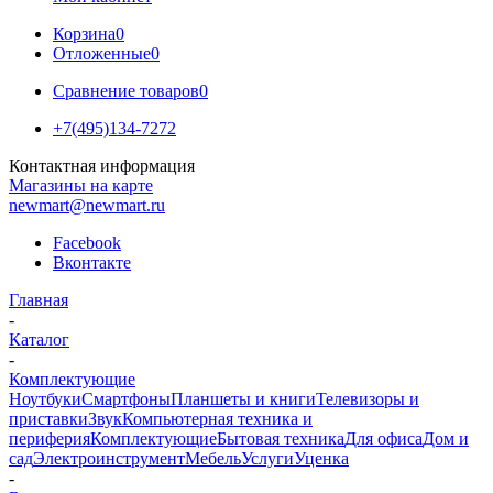
Корзина
0
Отложенные
0
Сравнение товаров
0
+7(495)134-7272
Контактная информация
Магазины на карте
newmart@newmart.ru
Facebook
Вконтакте
Главная
-
Каталог
-
Комплектующие
Ноутбуки
Смартфоны
Планшеты и книги
Телевизоры и
приставки
Звук
Компьютерная техника и
периферия
Комплектующие
Бытовая техника
Для офиса
Дом и
сад
Электроинструмент
Мебель
Услуги
Уценка
-