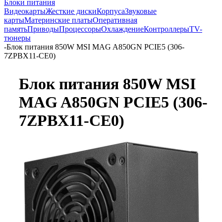
Блоки питания
Видеокарты
Жесткие диски
Корпуса
Звуковые
карты
Материнские платы
Оперативная
память
Приводы
Процессоры
Охлаждение
Контроллеры
TV-
тюнеры
-
Блок питания 850W MSI MAG A850GN PCIE5 (306-
7ZPBX11-CE0)
Блок питания 850W MSI
MAG A850GN PCIE5 (306-
7ZPBX11-CE0)