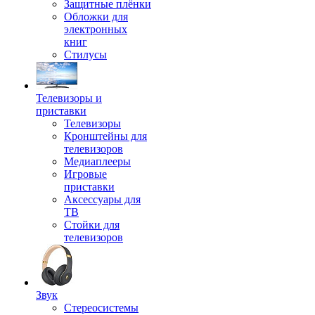
Защитные плёнки
Обложки для
электронных
книг
Стилусы
Телевизоры и
приставки
Телевизоры
Кронштейны для
телевизоров
Медиаплееры
Игровые
приставки
Аксессуары для
ТВ
Стойки для
телевизоров
Звук
Стереосистемы