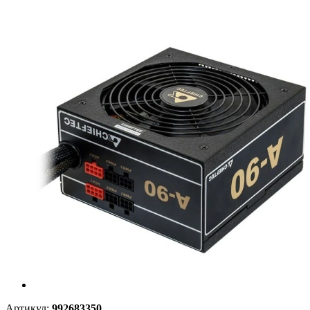
Артикул:
992683350