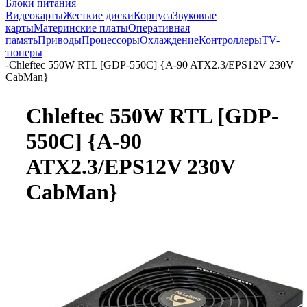
Блоки питания
Видеокарты
Жесткие диски
Корпуса
Звуковые
карты
Материнские платы
Оперативная
память
Приводы
Процессоры
Охлаждение
Контроллеры
TV-
тюнеры
-
Chleftec 550W RTL [GDP-550C] {A-90 ATX2.3/EPS12V 230V
CabMan}
Chleftec 550W RTL [GDP-
550C] {A-90
ATX2.3/EPS12V 230V
CabMan}