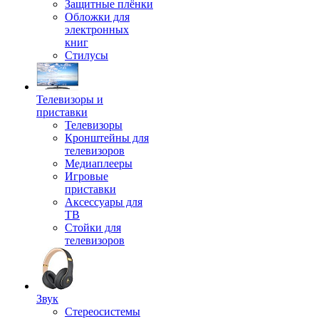
Защитные плёнки
Обложки для
электронных
книг
Стилусы
Телевизоры и
приставки
Телевизоры
Кронштейны для
телевизоров
Медиаплееры
Игровые
приставки
Аксессуары для
ТВ
Стойки для
телевизоров
Звук
Стереосистемы