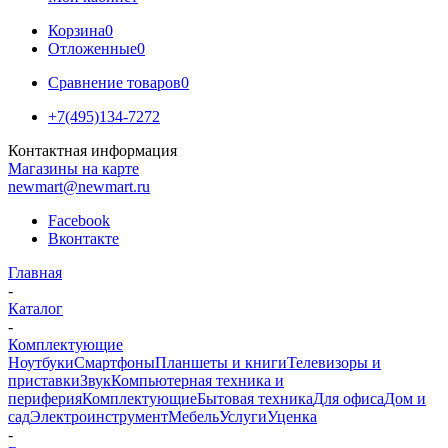
Корзина
0
Отложенные
0
Сравнение товаров
0
+7(495)134-7272
Контактная информация
Магазины на карте
newmart@newmart.ru
Facebook
Вконтакте
Главная
-
Каталог
-
Комплектующие
Ноутбуки
Смартфоны
Планшеты и книги
Телевизоры и
приставки
Звук
Компьютерная техника и
периферия
Комплектующие
Бытовая техника
Для офиса
Дом и
сад
Электроинструмент
Мебель
Услуги
Уценка
-