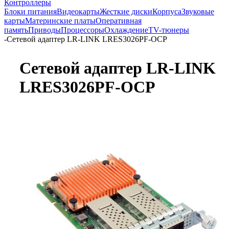
Контроллеры
Блоки питания
Видеокарты
Жесткие диски
Корпуса
Звуковые
карты
Материнские платы
Оперативная
память
Приводы
Процессоры
Охлаждение
TV-тюнеры
-
Сетевой адаптер LR-LINK LRES3026PF-OCP
Сетевой адаптер LR-LINK
LRES3026PF-OCP