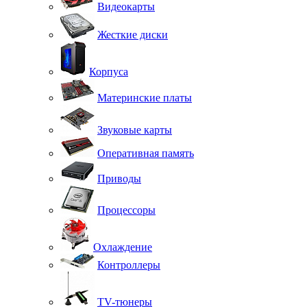
Видеокарты
Жесткие диски
Корпуса
Материнские платы
Звуковые карты
Оперативная память
Приводы
Процессоры
Охлаждение
Контроллеры
TV-тюнеры