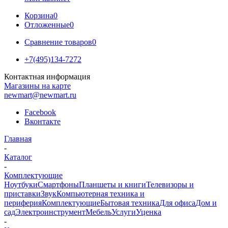
Корзина
0
Отложенные
0
Сравнение товаров
0
+7(495)134-7272
Контактная информация
Магазины на карте
newmart@newmart.ru
Facebook
Вконтакте
Главная
-
Каталог
-
Комплектующие
Ноутбуки
Смартфоны
Планшеты и книги
Телевизоры и
приставки
Звук
Компьютерная техника и
периферия
Комплектующие
Бытовая техника
Для офиса
Дом и
сад
Электроинструмент
Мебель
Услуги
Уценка
-