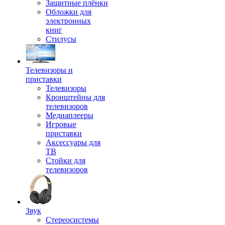
Защитные плёнки
Обложки для
электронных
книг
Стилусы
Телевизоры и
приставки
Телевизоры
Кронштейны для
телевизоров
Медиаплееры
Игровые
приставки
Аксессуары для
ТВ
Стойки для
телевизоров
Звук
Стереосистемы