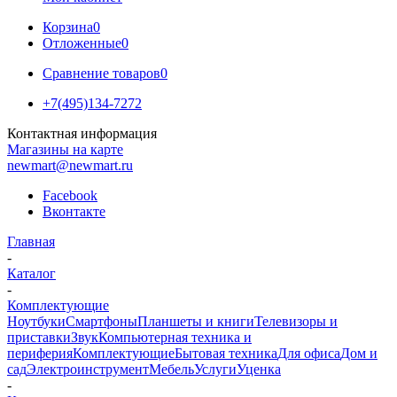
Корзина
0
Отложенные
0
Сравнение товаров
0
+7(495)134-7272
Контактная информация
Магазины на карте
newmart@newmart.ru
Facebook
Вконтакте
Главная
-
Каталог
-
Комплектующие
Ноутбуки
Смартфоны
Планшеты и книги
Телевизоры и
приставки
Звук
Компьютерная техника и
периферия
Комплектующие
Бытовая техника
Для офиса
Дом и
сад
Электроинструмент
Мебель
Услуги
Уценка
-