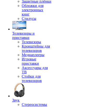
Защитные плёнки
Обложки для
электронных
книг
Стилусы
Телевизоры и
приставки
Телевизоры
Кронштейны для
телевизоров
Медиаплееры
Игровые
приставки
Аксессуары для
ТВ
Стойки для
телевизоров
Звук
Стереосистемы