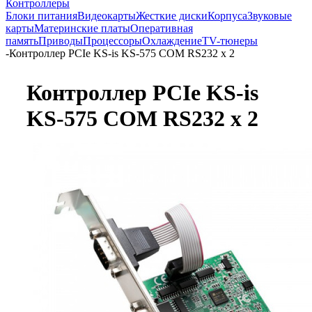
Контроллеры
Блоки питания
Видеокарты
Жесткие диски
Корпуса
Звуковые
карты
Материнские платы
Оперативная
память
Приводы
Процессоры
Охлаждение
TV-тюнеры
-
Контроллер PCIe KS-is KS-575 COM RS232 x 2
Контроллер PCIe KS-is
KS-575 COM RS232 x 2