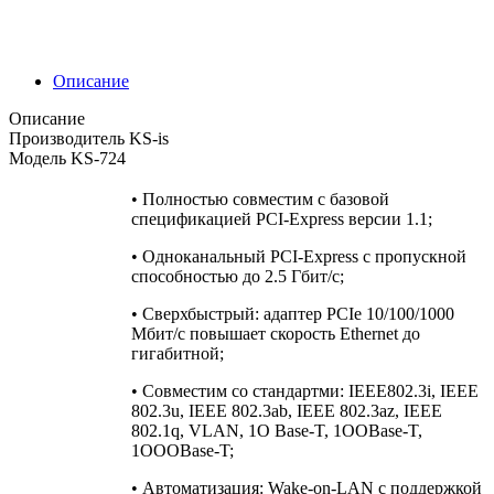
Описание
Описание
Производитель KS-is
Модель KS-724
• Полностью совместим с базовой
спецификацией PCI-Express версии 1.1;
• Одноканальный PCI-Express с пропускной
способностью до 2.5 Гбит/с;
• Сверхбыстрый: адаптер PCIe 10/100/1000
Мбит/с повышает скорость Ethernet до
гигабитной;
• Совместим со стандартми: IEEE802.3i, IEEE
802.3u, IEEE 802.3ab, IEEE 802.3az, IEEE
802.1q, VLAN, 1O Base-T, 1OOBase-T,
1OOOBase-T;
• Автоматизация: Wake-on-LAN с поддержкой