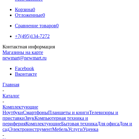
Корзина
0
Отложенные
0
Сравнение товаров
0
+7(495)134-7272
Контактная информация
Магазины на карте
newmart@newmart.ru
Facebook
Вконтакте
Главная
-
Каталог
-
Комплектующие
Ноутбуки
Смартфоны
Планшеты и книги
Телевизоры и
приставки
Звук
Компьютерная техника и
периферия
Комплектующие
Бытовая техника
Для офиса
Дом и
сад
Электроинструмент
Мебель
Услуги
Уценка
-