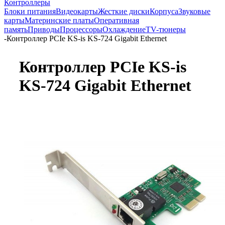
Контроллеры
Блоки питания
Видеокарты
Жесткие диски
Корпуса
Звуковые
карты
Материнские платы
Оперативная
память
Приводы
Процессоры
Охлаждение
TV-тюнеры
-
Контроллер PCIe KS-is KS-724 Gigabit Ethernet
Контроллер PCIe KS-is
KS-724 Gigabit Ethernet