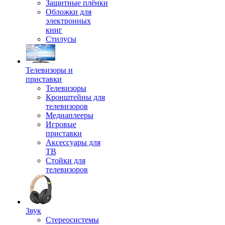
Защитные плёнки
Обложки для
электронных
книг
Стилусы
Телевизоры и
приставки
Телевизоры
Кронштейны для
телевизоров
Медиаплееры
Игровые
приставки
Аксессуары для
ТВ
Стойки для
телевизоров
Звук
Стереосистемы