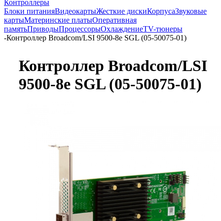
Контроллеры
Блоки питания
Видеокарты
Жесткие диски
Корпуса
Звуковые
карты
Материнские платы
Оперативная
память
Приводы
Процессоры
Охлаждение
TV-тюнеры
-
Контроллер Broadcom/LSI 9500-8e SGL (05-50075-01)
Контроллер Broadcom/LSI
9500-8e SGL (05-50075-01)