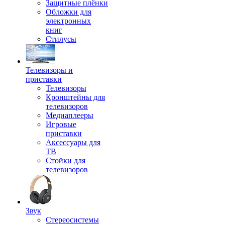
Защитные плёнки
Обложки для
электронных
книг
Стилусы
Телевизоры и
приставки
Телевизоры
Кронштейны для
телевизоров
Медиаплееры
Игровые
приставки
Аксессуары для
ТВ
Стойки для
телевизоров
Звук
Стереосистемы