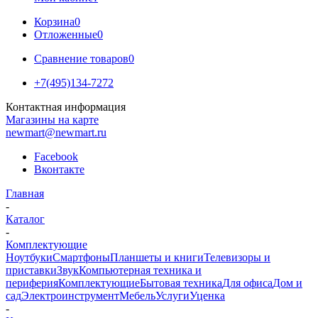
Корзина
0
Отложенные
0
Сравнение товаров
0
+7(495)134-7272
Контактная информация
Магазины на карте
newmart@newmart.ru
Facebook
Вконтакте
Главная
-
Каталог
-
Комплектующие
Ноутбуки
Смартфоны
Планшеты и книги
Телевизоры и
приставки
Звук
Компьютерная техника и
периферия
Комплектующие
Бытовая техника
Для офиса
Дом и
сад
Электроинструмент
Мебель
Услуги
Уценка
-