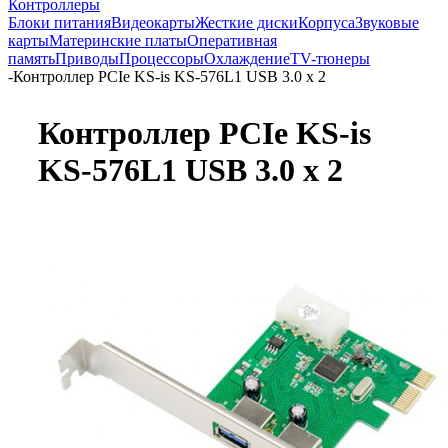
Контроллеры
Блоки питания
Видеокарты
Жесткие диски
Корпуса
Звуковые
карты
Материнские платы
Оперативная
память
Приводы
Процессоры
Охлаждение
TV-тюнеры
-
Контроллер PCIe KS-is KS-576L1 USB 3.0 x 2
Контроллер PCIe KS-is
KS-576L1 USB 3.0 x 2