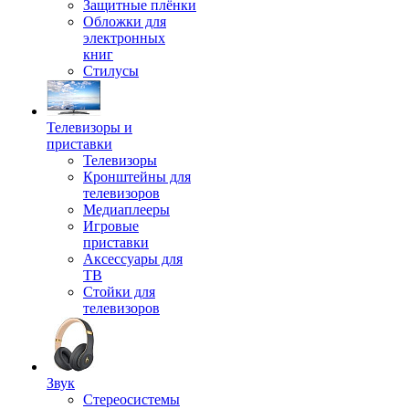
Защитные плёнки
Обложки для
электронных
книг
Стилусы
Телевизоры и
приставки
Телевизоры
Кронштейны для
телевизоров
Медиаплееры
Игровые
приставки
Аксессуары для
ТВ
Стойки для
телевизоров
Звук
Стереосистемы