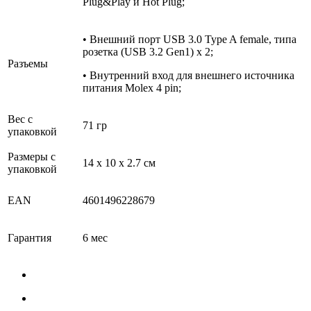
Plug&Play и Hot Plug;
• Внешний порт USB 3.0 Type A female, типа
розетка (USB 3.2 Gen1) x 2;
Разъемы
• Внутренний вход для внешнего источника
питания Molex 4 pin;
Вес с
71 гр
упаковкой
Размеры с
14 x 10 x 2.7 см
упаковкой
EAN
4601496228679
Гарантия
6 мес