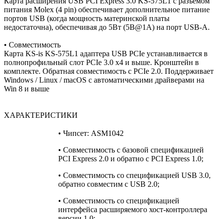
Карта расширения USB PCI Express 3.0 KS-575L1 с разъемом
питания Molex (4 pin) обеспечивает дополнительное питание
портов USB (когда мощность материнской платы
недостаточна), обеспечивая до 5Вт (5В@1А) на порт USB-A.
• Совместимость
Карта KS-is KS-575L1 адаптера USB PCIe устанавливается в
полнопрофильный слот PCIe 3.0 x4 и выше. Кронштейн в
комплекте. Обратная совместимость с PCIe 2.0. Поддерживает
Windows / Linux / macOS с автоматическими драйверами на
Win 8 и выше
ХАРАКТЕРИСТИКИ
• Чипсет: ASM1042
• Совместимость с базовой спецификацией
PCI Express 2.0 и обратно с PCI Express 1.0;
• Совместимость со спецификацией USB 3.0,
обратно совместим с USB 2.0;
• Совместимость со спецификацией
интерфейса расширяемого хост-контроллера
версии 1.0;