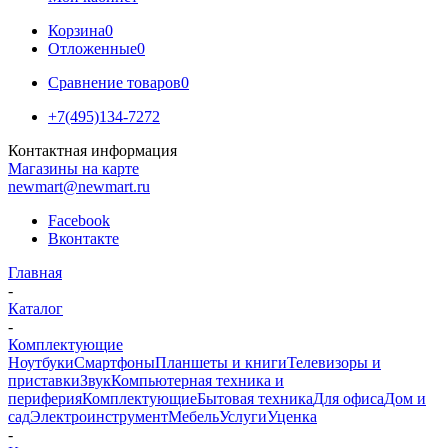
Корзина
0
Отложенные
0
Сравнение товаров
0
+7(495)134-7272
Контактная информация
Магазины на карте
newmart@newmart.ru
Facebook
Вконтакте
Главная
-
Каталог
-
Комплектующие
Ноутбуки
Смартфоны
Планшеты и книги
Телевизоры и
приставки
Звук
Компьютерная техника и
периферия
Комплектующие
Бытовая техника
Для офиса
Дом и
сад
Электроинструмент
Мебель
Услуги
Уценка
-