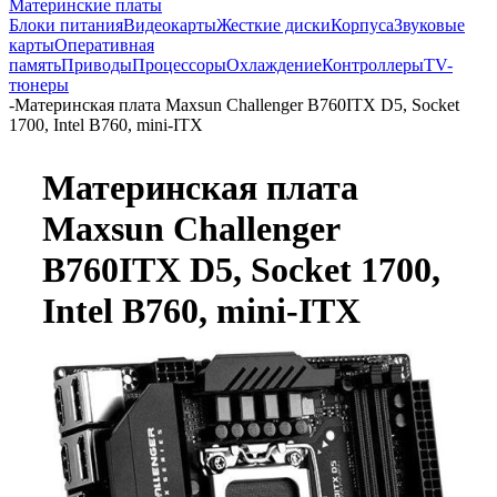
Материнские платы
Блоки питания
Видеокарты
Жесткие диски
Корпуса
Звуковые
карты
Оперативная
память
Приводы
Процессоры
Охлаждение
Контроллеры
TV-
тюнеры
-
Материнская плата Maxsun Challenger B760ITX D5, Socket
1700, Intel B760, mini-ITX
Материнская плата
Maxsun Challenger
B760ITX D5, Socket 1700,
Intel B760, mini-ITX