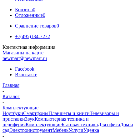
Корзина
0
Отложенные
0
Сравнение товаров
0
+7(495)134-7272
Контактная информация
Магазины на карте
newmart@newmart.ru
Facebook
Вконтакте
Главная
-
Каталог
-
Комплектующие
Ноутбуки
Смартфоны
Планшеты и книги
Телевизоры и
приставки
Звук
Компьютерная техника и
периферия
Комплектующие
Бытовая техника
Для офиса
Дом и
сад
Электроинструмент
Мебель
Услуги
Уценка
-