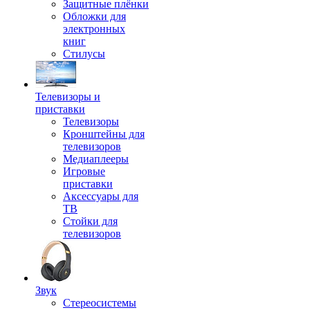
Защитные плёнки
Обложки для
электронных
книг
Стилусы
Телевизоры и
приставки
Телевизоры
Кронштейны для
телевизоров
Медиаплееры
Игровые
приставки
Аксессуары для
ТВ
Стойки для
телевизоров
Звук
Стереосистемы