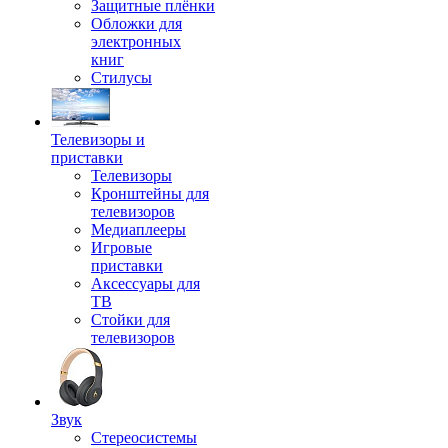
Защитные плёнки
Обложки для
электронных
книг
Стилусы
Телевизоры и
приставки
Телевизоры
Кронштейны для
телевизоров
Медиаплееры
Игровые
приставки
Аксессуары для
ТВ
Стойки для
телевизоров
Звук
Стереосистемы