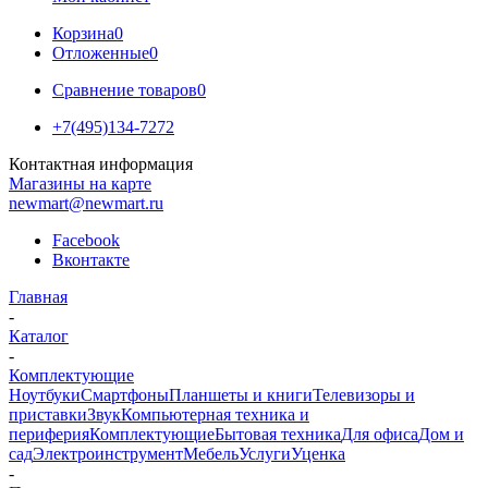
Корзина
0
Отложенные
0
Сравнение товаров
0
+7(495)134-7272
Контактная информация
Магазины на карте
newmart@newmart.ru
Facebook
Вконтакте
Главная
-
Каталог
-
Комплектующие
Ноутбуки
Смартфоны
Планшеты и книги
Телевизоры и
приставки
Звук
Компьютерная техника и
периферия
Комплектующие
Бытовая техника
Для офиса
Дом и
сад
Электроинструмент
Мебель
Услуги
Уценка
-