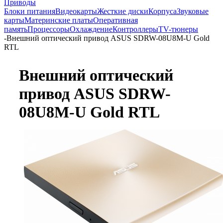
Приводы
Блоки питания
Видеокарты
Жесткие диски
Корпуса
Звуковые
карты
Материнские платы
Оперативная
память
Процессоры
Охлаждение
Контроллеры
TV-тюнеры
-
Внешний оптический привод ASUS SDRW-08U8M-U Gold
RTL
Внешний оптический
привод ASUS SDRW-
08U8M-U Gold RTL