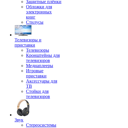
Защитные плёнки
Обложки для
электронных
книг
Стилусы
Телевизоры и
приставки
Телевизоры
Кронштейны для
телевизоров
Медиаплееры
Игровые
приставки
Аксессуары для
ТВ
Стойки для
телевизоров
Звук
Стереосистемы