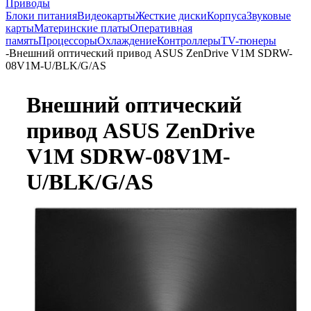
Приводы
Блоки питания
Видеокарты
Жесткие диски
Корпуса
Звуковые
карты
Материнские платы
Оперативная
память
Процессоры
Охлаждение
Контроллеры
TV-тюнеры
-
Внешний оптический привод ASUS ZenDrive V1M SDRW-
08V1M-U/BLK/G/AS
Внешний оптический
привод ASUS ZenDrive
V1M SDRW-08V1M-
U/BLK/G/AS