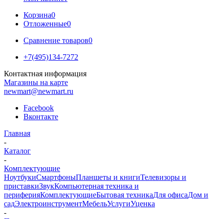
Корзина
0
Отложенные
0
Сравнение товаров
0
+7(495)134-7272
Контактная информация
Магазины на карте
newmart@newmart.ru
Facebook
Вконтакте
Главная
-
Каталог
-
Комплектующие
Ноутбуки
Смартфоны
Планшеты и книги
Телевизоры и
приставки
Звук
Компьютерная техника и
периферия
Комплектующие
Бытовая техника
Для офиса
Дом и
сад
Электроинструмент
Мебель
Услуги
Уценка
-