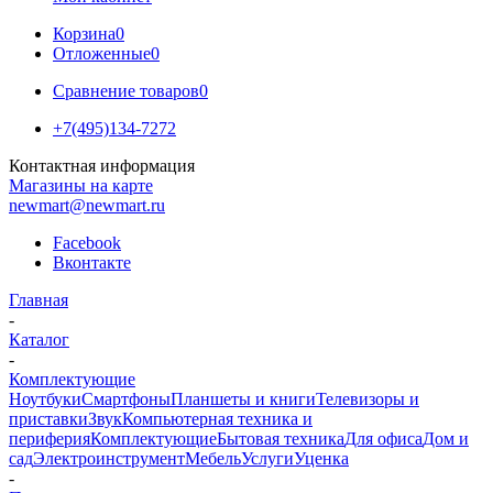
Корзина
0
Отложенные
0
Сравнение товаров
0
+7(495)134-7272
Контактная информация
Магазины на карте
newmart@newmart.ru
Facebook
Вконтакте
Главная
-
Каталог
-
Комплектующие
Ноутбуки
Смартфоны
Планшеты и книги
Телевизоры и
приставки
Звук
Компьютерная техника и
периферия
Комплектующие
Бытовая техника
Для офиса
Дом и
сад
Электроинструмент
Мебель
Услуги
Уценка
-