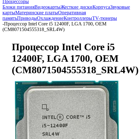
Процессоры
Блоки питания
Видеокарты
Жесткие диски
Корпуса
Звуковые
карты
Материнские платы
Оперативная
память
Приводы
Охлаждение
Контроллеры
TV-тюнеры
-
Процессор Intel Core i5 12400F, LGA 1700, OEM
(CM8071504555318_SRL4W)
Процессор Intel Core i5
12400F, LGA 1700, OEM
(CM8071504555318_SRL4W)