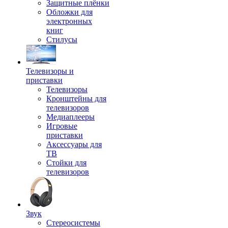
Защитные плёнки
Обложки для
электронных
книг
Стилусы
Телевизоры и
приставки
Телевизоры
Кронштейны для
телевизоров
Медиаплееры
Игровые
приставки
Аксессуары для
ТВ
Стойки для
телевизоров
Звук
Стереосистемы