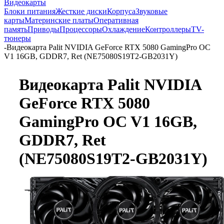
Видеокарты
Блоки питания
Жесткие диски
Корпуса
Звуковые
карты
Материнские платы
Оперативная
память
Приводы
Процессоры
Охлаждение
Контроллеры
TV-
тюнеры
-
Видеокарта Palit NVIDIA GeForce RTX 5080 GamingPro OC
V1 16GB, GDDR7, Ret (NE75080S19T2-GB2031Y)
Видеокарта Palit NVIDIA
GeForce RTX 5080
GamingPro OC V1 16GB,
GDDR7, Ret
(NE75080S19T2-GB2031Y)