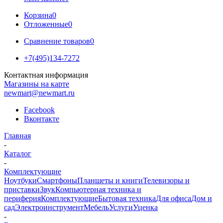
Корзина
0
Отложенные
0
Сравнение товаров
0
+7(495)134-7272
Контактная информация
Магазины на карте
newmart@newmart.ru
Facebook
Вконтакте
Главная
-
Каталог
-
Комплектующие
Ноутбуки
Смартфоны
Планшеты и книги
Телевизоры и
приставки
Звук
Компьютерная техника и
периферия
Комплектующие
Бытовая техника
Для офиса
Дом и
сад
Электроинструмент
Мебель
Услуги
Уценка
-