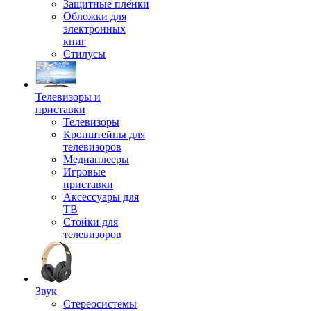
Защитные плёнки
Обложки для
электронных
книг
Стилусы
Телевизоры и
приставки
Телевизоры
Кронштейны для
телевизоров
Медиаплееры
Игровые
приставки
Аксессуары для
ТВ
Стойки для
телевизоров
Звук
Стереосистемы