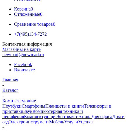
Корзина
0
Отложенные
0
Сравнение товаров
0
+7(495)134-7272
Контактная информация
Магазины на карте
newmart@newmart.ru
Facebook
Вконтакте
Главная
-
Каталог
-
Комплектующие
Ноутбуки
Смартфоны
Планшеты и книги
Телевизоры и
приставки
Звук
Компьютерная техника и
периферия
Комплектующие
Бытовая техника
Для офиса
Дом и
сад
Электроинструмент
Мебель
Услуги
Уценка
-