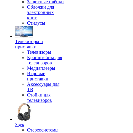
Защитные плёнки
Обложки для
электронных
книг
Стилусы
Телевизоры и
приставки
Телевизоры
Кронштейны для
телевизоров
Медиаплееры
Игровые
приставки
Аксессуары для
ТВ
Стойки для
телевизоров
Звук
Стереосистемы