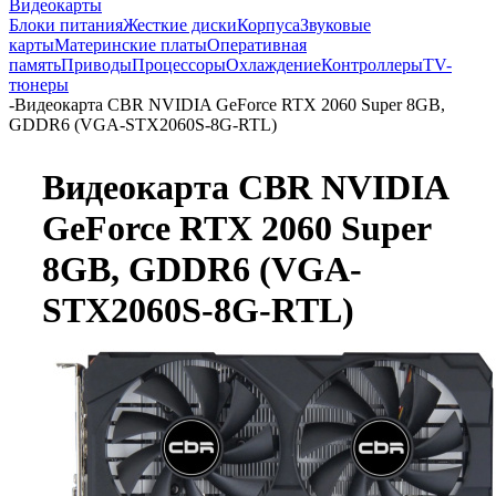
Видеокарты
Блоки питания
Жесткие диски
Корпуса
Звуковые
карты
Материнские платы
Оперативная
память
Приводы
Процессоры
Охлаждение
Контроллеры
TV-
тюнеры
-
Видеокарта CBR NVIDIA GeForce RTX 2060 Super 8GB,
GDDR6 (VGA-STX2060S-8G-RTL)
Видеокарта CBR NVIDIA
GeForce RTX 2060 Super
8GB, GDDR6 (VGA-
STX2060S-8G-RTL)