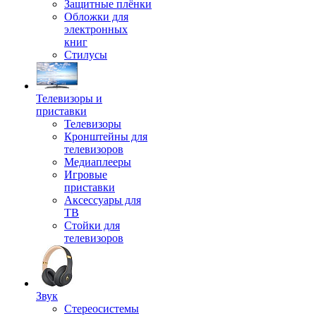
Защитные плёнки
Обложки для
электронных
книг
Стилусы
Телевизоры и
приставки
Телевизоры
Кронштейны для
телевизоров
Медиаплееры
Игровые
приставки
Аксессуары для
ТВ
Стойки для
телевизоров
Звук
Стереосистемы