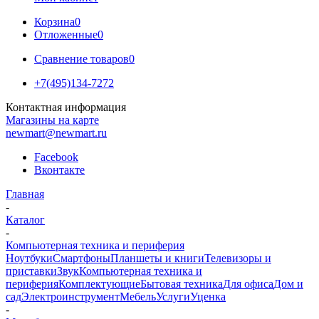
Корзина
0
Отложенные
0
Сравнение товаров
0
+7(495)134-7272
Контактная информация
Магазины на карте
newmart@newmart.ru
Facebook
Вконтакте
Главная
-
Каталог
-
Компьютерная техника и периферия
Ноутбуки
Смартфоны
Планшеты и книги
Телевизоры и
приставки
Звук
Компьютерная техника и
периферия
Комплектующие
Бытовая техника
Для офиса
Дом и
сад
Электроинструмент
Мебель
Услуги
Уценка
-