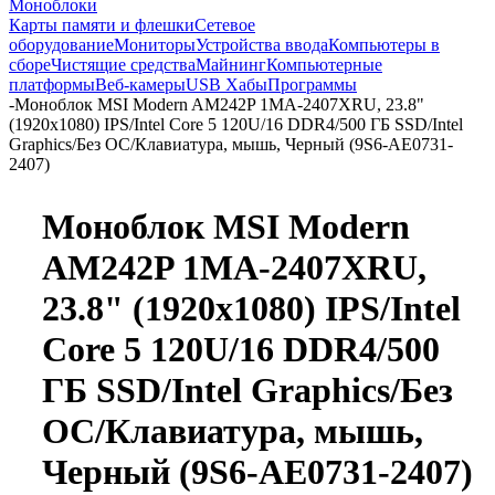
Моноблоки
Карты памяти и флешки
Сетевое
оборудование
Мониторы
Устройства ввода
Компьютеры в
сборе
Чистящие средства
Майнинг
Компьютерные
платформы
Веб-камеры
USB Хабы
Программы
-
Моноблок MSI Modern AM242P 1MA-2407XRU, 23.8"
(1920x1080) IPS/Intel Core 5 120U/16 DDR4/500 ГБ SSD/Intel
Graphics/Без ОС/Клавиатура, мышь, Черный (9S6-AE0731-
2407)
Моноблок MSI Modern
AM242P 1MA-2407XRU,
23.8" (1920x1080) IPS/Intel
Core 5 120U/16 DDR4/500
ГБ SSD/Intel Graphics/Без
ОС/Клавиатура, мышь,
Черный (9S6-AE0731-2407)