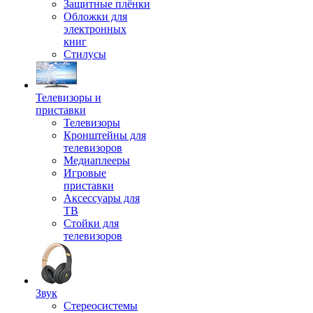
Защитные плёнки
Обложки для
электронных
книг
Стилусы
Телевизоры и
приставки
Телевизоры
Кронштейны для
телевизоров
Медиаплееры
Игровые
приставки
Аксессуары для
ТВ
Стойки для
телевизоров
Звук
Стереосистемы