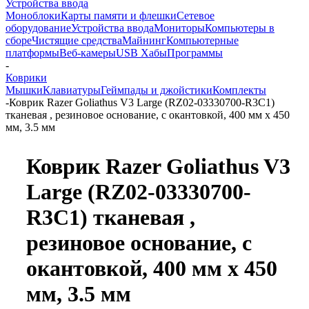
Устройства ввода
Моноблоки
Карты памяти и флешки
Сетевое
оборудование
Устройства ввода
Мониторы
Компьютеры в
сборе
Чистящие средства
Майнинг
Компьютерные
платформы
Веб-камеры
USB Хабы
Программы
-
Коврики
Мышки
Клавиатуры
Геймпады и джойстики
Комплекты
-
Коврик Razer Goliathus V3 Large (RZ02-03330700-R3C1)
тканевая , резиновое основание, с окантовкой, 400 мм x 450
мм, 3.5 мм
Коврик Razer Goliathus V3
Large (RZ02-03330700-
R3C1) тканевая ,
резиновое основание, с
окантовкой, 400 мм x 450
мм, 3.5 мм