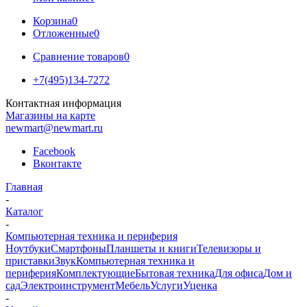
Корзина
0
Отложенные
0
Сравнение товаров
0
+7(495)134-7272
Контактная информация
Магазины на карте
newmart@newmart.ru
Facebook
Вконтакте
Главная
-
Каталог
-
Компьютерная техника и периферия
Ноутбуки
Смартфоны
Планшеты и книги
Телевизоры и
приставки
Звук
Компьютерная техника и
периферия
Комплектующие
Бытовая техника
Для офиса
Дом и
сад
Электроинструмент
Мебель
Услуги
Уценка
-