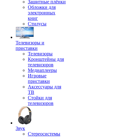
Защитные плёнки
Обложки для
электронных
книг
Стилусы
Телевизоры и
приставки
Телевизоры
Кронштейны для
телевизоров
Медиаплееры
Игровые
приставки
Аксессуары для
ТВ
Стойки для
телевизоров
Звук
Стереосистемы