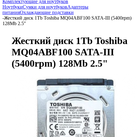
Комплектующие для ноутбуков
Ноутбуки
Сумки для ноутбуков
Адаптеры
питания
Охлаждающие подставки
-
Жесткий диск 1Tb Toshiba MQ04ABF100 SATA-III (5400rpm)
128Mb 2.5"
Жесткий диск 1Tb Toshiba
MQ04ABF100 SATA-III
(5400rpm) 128Mb 2.5"