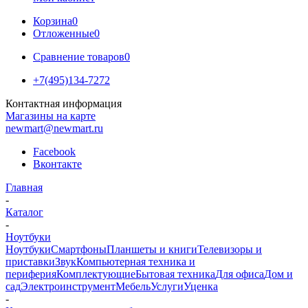
Корзина
0
Отложенные
0
Сравнение товаров
0
+7(495)134-7272
Контактная информация
Магазины на карте
newmart@newmart.ru
Facebook
Вконтакте
Главная
-
Каталог
-
Ноутбуки
Ноутбуки
Смартфоны
Планшеты и книги
Телевизоры и
приставки
Звук
Компьютерная техника и
периферия
Комплектующие
Бытовая техника
Для офиса
Дом и
сад
Электроинструмент
Мебель
Услуги
Уценка
-