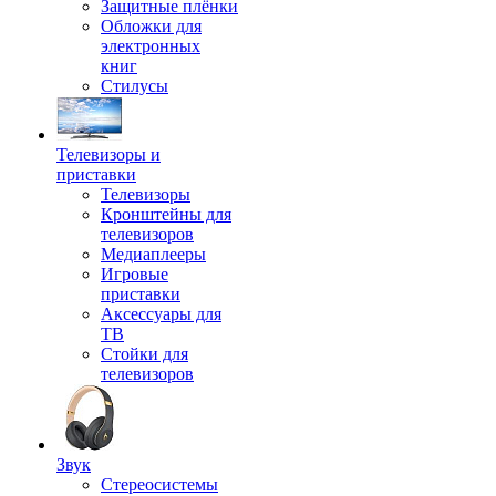
Защитные плёнки
Обложки для
электронных
книг
Стилусы
Телевизоры и
приставки
Телевизоры
Кронштейны для
телевизоров
Медиаплееры
Игровые
приставки
Аксессуары для
ТВ
Стойки для
телевизоров
Звук
Стереосистемы