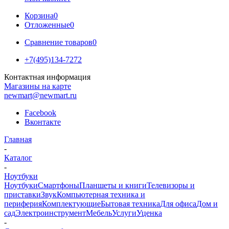
Корзина
0
Отложенные
0
Сравнение товаров
0
+7(495)134-7272
Контактная информация
Магазины на карте
newmart@newmart.ru
Facebook
Вконтакте
Главная
-
Каталог
-
Ноутбуки
Ноутбуки
Смартфоны
Планшеты и книги
Телевизоры и
приставки
Звук
Компьютерная техника и
периферия
Комплектующие
Бытовая техника
Для офиса
Дом и
сад
Электроинструмент
Мебель
Услуги
Уценка
-