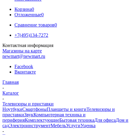
Корзина
0
Отложенные
0
Сравнение товаров
0
+7(495)134-7272
Контактная информация
Магазины на карте
newmart@newmart.ru
Facebook
Вконтакте
Главная
-
Каталог
-
Телевизоры и приставки
Ноутбуки
Смартфоны
Планшеты и книги
Телевизоры и
приставки
Звук
Компьютерная техника и
периферия
Комплектующие
Бытовая техника
Для офиса
Дом и
сад
Электроинструмент
Мебель
Услуги
Уценка
-