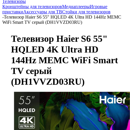
Телевизоры
Кронштейны для телевизоров
Медиаплееры
Игровые
приставки
Аксессуары для ТВ
Стойки для телевизоров
-
Телевизор Haier S6 55" HQLED 4K Ultra HD 144Hz MEMC
WiFi Smart TV серый (DH1VVZD03RU)
Телевизор Haier S6 55"
HQLED 4K Ultra HD
144Hz MEMC WiFi Smart
TV серый
(DH1VVZD03RU)