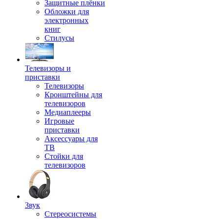
Защитные плёнки
Обложки для
электронных
книг
Стилусы
Телевизоры и
приставки
Телевизоры
Кронштейны для
телевизоров
Медиаплееры
Игровые
приставки
Аксессуары для
ТВ
Стойки для
телевизоров
Звук
Стереосистемы