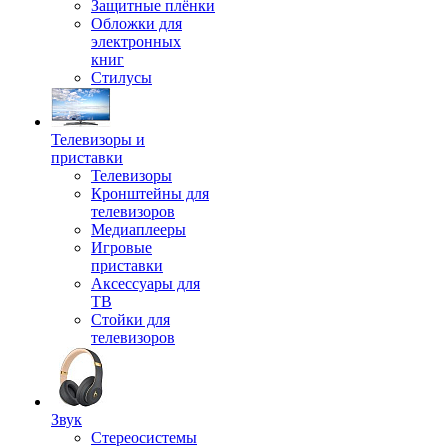
Защитные плёнки
Обложки для
электронных
книг
Стилусы
Телевизоры и
приставки
Телевизоры
Кронштейны для
телевизоров
Медиаплееры
Игровые
приставки
Аксессуары для
ТВ
Стойки для
телевизоров
Звук
Стереосистемы