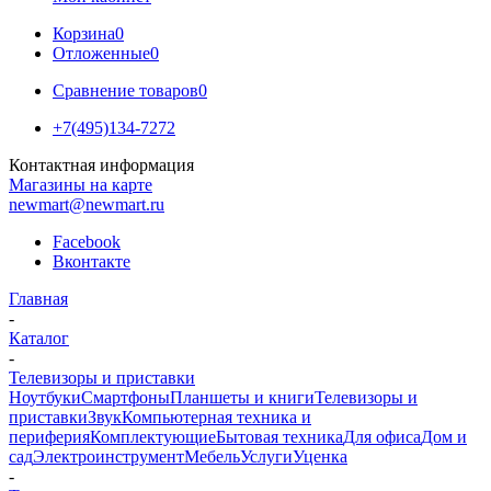
Корзина
0
Отложенные
0
Сравнение товаров
0
+7(495)134-7272
Контактная информация
Магазины на карте
newmart@newmart.ru
Facebook
Вконтакте
Главная
-
Каталог
-
Телевизоры и приставки
Ноутбуки
Смартфоны
Планшеты и книги
Телевизоры и
приставки
Звук
Компьютерная техника и
периферия
Комплектующие
Бытовая техника
Для офиса
Дом и
сад
Электроинструмент
Мебель
Услуги
Уценка
-