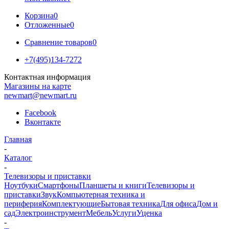
Корзина
0
Отложенные
0
Сравнение товаров
0
+7(495)134-7272
Контактная информация
Магазины на карте
newmart@newmart.ru
Facebook
Вконтакте
Главная
-
Каталог
-
Телевизоры и приставки
Ноутбуки
Смартфоны
Планшеты и книги
Телевизоры и
приставки
Звук
Компьютерная техника и
периферия
Комплектующие
Бытовая техника
Для офиса
Дом и
сад
Электроинструмент
Мебель
Услуги
Уценка
-