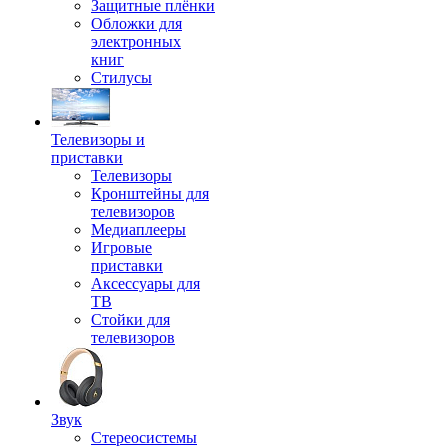
Защитные плёнки
Обложки для
электронных
книг
Стилусы
Телевизоры и
приставки
Телевизоры
Кронштейны для
телевизоров
Медиаплееры
Игровые
приставки
Аксессуары для
ТВ
Стойки для
телевизоров
Звук
Стереосистемы