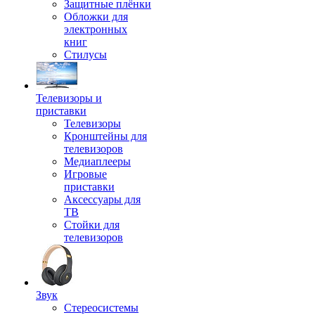
Защитные плёнки
Обложки для
электронных
книг
Стилусы
Телевизоры и
приставки
Телевизоры
Кронштейны для
телевизоров
Медиаплееры
Игровые
приставки
Аксессуары для
ТВ
Стойки для
телевизоров
Звук
Стереосистемы