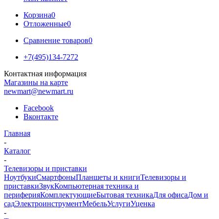
Корзина
0
Отложенные
0
Сравнение товаров
0
+7(495)134-7272
Контактная информация
Магазины на карте
newmart@newmart.ru
Facebook
Вконтакте
Главная
-
Каталог
-
Телевизоры и приставки
Ноутбуки
Смартфоны
Планшеты и книги
Телевизоры и
приставки
Звук
Компьютерная техника и
периферия
Комплектующие
Бытовая техника
Для офиса
Дом и
сад
Электроинструмент
Мебель
Услуги
Уценка
-