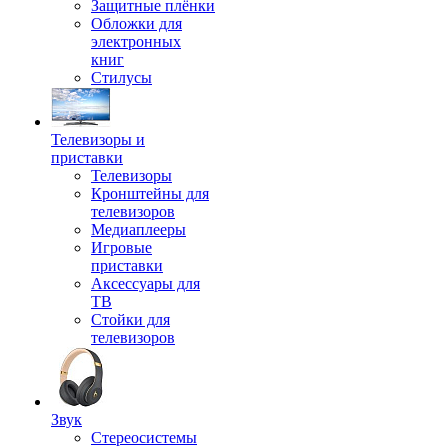
Защитные плёнки
Обложки для
электронных
книг
Стилусы
Телевизоры и
приставки
Телевизоры
Кронштейны для
телевизоров
Медиаплееры
Игровые
приставки
Аксессуары для
ТВ
Стойки для
телевизоров
Звук
Стереосистемы