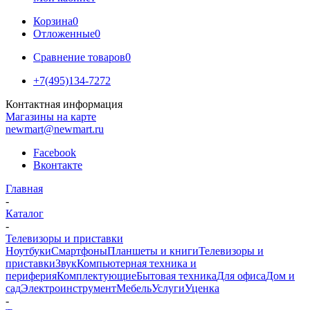
Корзина
0
Отложенные
0
Сравнение товаров
0
+7(495)134-7272
Контактная информация
Магазины на карте
newmart@newmart.ru
Facebook
Вконтакте
Главная
-
Каталог
-
Телевизоры и приставки
Ноутбуки
Смартфоны
Планшеты и книги
Телевизоры и
приставки
Звук
Компьютерная техника и
периферия
Комплектующие
Бытовая техника
Для офиса
Дом и
сад
Электроинструмент
Мебель
Услуги
Уценка
-