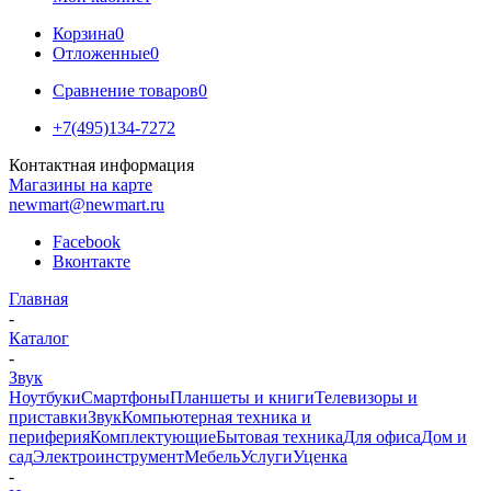
Корзина
0
Отложенные
0
Сравнение товаров
0
+7(495)134-7272
Контактная информация
Магазины на карте
newmart@newmart.ru
Facebook
Вконтакте
Главная
-
Каталог
-
Звук
Ноутбуки
Смартфоны
Планшеты и книги
Телевизоры и
приставки
Звук
Компьютерная техника и
периферия
Комплектующие
Бытовая техника
Для офиса
Дом и
сад
Электроинструмент
Мебель
Услуги
Уценка
-