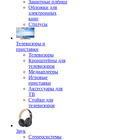
Защитные плёнки
Обложки для
электронных
книг
Стилусы
Телевизоры и
приставки
Телевизоры
Кронштейны для
телевизоров
Медиаплееры
Игровые
приставки
Аксессуары для
ТВ
Стойки для
телевизоров
Звук
Стереосистемы