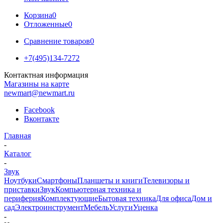
Корзина
0
Отложенные
0
Сравнение товаров
0
+7(495)134-7272
Контактная информация
Магазины на карте
newmart@newmart.ru
Facebook
Вконтакте
Главная
-
Каталог
-
Звук
Ноутбуки
Смартфоны
Планшеты и книги
Телевизоры и
приставки
Звук
Компьютерная техника и
периферия
Комплектующие
Бытовая техника
Для офиса
Дом и
сад
Электроинструмент
Мебель
Услуги
Уценка
-