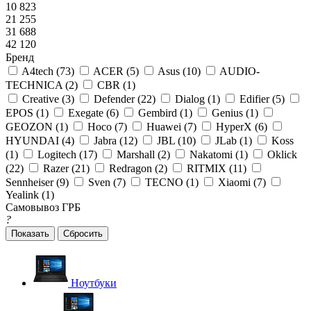
10 823
21 255
31 688
42 120
Бренд
A4tech (
73
)
ACER (
5
)
Asus (
10
)
AUDIO-
TECHNICA (
2
)
CBR (
1
)
Creative (
3
)
Defender (
22
)
Dialog (
1
)
Edifier (
5
)
EPOS (
1
)
Exegate (
6
)
Gembird (
1
)
Genius (
1
)
GEOZON (
1
)
Hoco (
7
)
Huawei (
7
)
HyperX (
6
)
HYUNDAI (
4
)
Jabra (
12
)
JBL (
10
)
JLab (
1
)
Koss
(
1
)
Logitech (
17
)
Marshall (
2
)
Nakatomi (
1
)
Oklick
(
22
)
Razer (
21
)
Redragon (
2
)
RITMIX (
11
)
Sennheiser (
9
)
Sven (
7
)
TECNO (
1
)
Xiaomi (
7
)
Yealink (
1
)
Самовывоз ГРБ
?
Сбросить
Ноутбуки