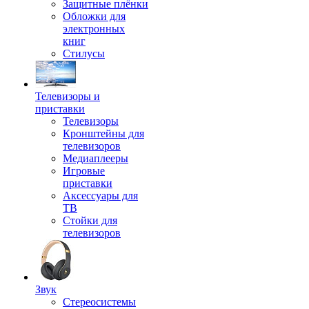
Защитные плёнки
Обложки для
электронных
книг
Стилусы
Телевизоры и
приставки
Телевизоры
Кронштейны для
телевизоров
Медиаплееры
Игровые
приставки
Аксессуары для
ТВ
Стойки для
телевизоров
Звук
Стереосистемы