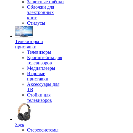
Защитные плёнки
Обложки для
электронных
книг
Стилусы
Телевизоры и
приставки
Телевизоры
Кронштейны для
телевизоров
Медиаплееры
Игровые
приставки
Аксессуары для
ТВ
Стойки для
телевизоров
Звук
Стереосистемы