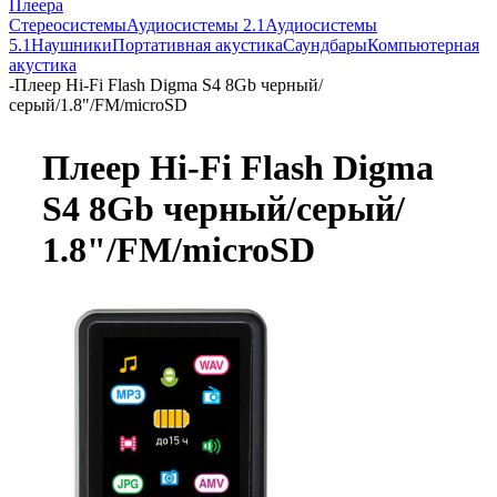
Плеера
Стереосистемы
Аудиосистемы 2.1
Аудиосистемы
5.1
Наушники
Портативная акустика
Саундбары
Компьютерная
акустика
-
Плеер Hi-Fi Flash Digma S4 8Gb черный/
серый/1.8"/FM/microSD
Плеер Hi-Fi Flash Digma
S4 8Gb черный/
серый/
1.8"/
FM/
microSD