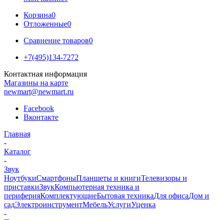
Корзина
0
Отложенные
0
Сравнение товаров
0
+7(495)134-7272
Контактная информация
Магазины на карте
newmart@newmart.ru
Facebook
Вконтакте
Главная
-
Каталог
-
Звук
Ноутбуки
Смартфоны
Планшеты и книги
Телевизоры и
приставки
Звук
Компьютерная техника и
периферия
Комплектующие
Бытовая техника
Для офиса
Дом и
сад
Электроинструмент
Мебель
Услуги
Уценка
-