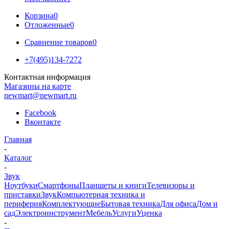
Корзина
0
Отложенные
0
Сравнение товаров
0
+7(495)134-7272
Контактная информация
Магазины на карте
newmart@newmart.ru
Facebook
Вконтакте
Главная
-
Каталог
-
Звук
Ноутбуки
Смартфоны
Планшеты и книги
Телевизоры и
приставки
Звук
Компьютерная техника и
периферия
Комплектующие
Бытовая техника
Для офиса
Дом и
сад
Электроинструмент
Мебель
Услуги
Уценка
-