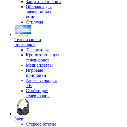
Защитные плёнки
Обложки для
электронных
книг
Стилусы
Телевизоры и
приставки
Телевизоры
Кронштейны для
телевизоров
Медиаплееры
Игровые
приставки
Аксессуары для
ТВ
Стойки для
телевизоров
Звук
Стереосистемы