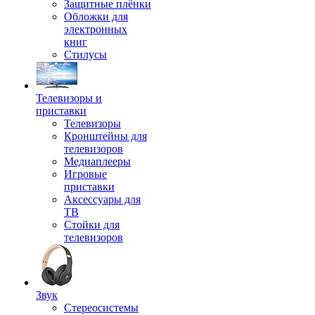
Защитные плёнки
Обложки для
электронных
книг
Стилусы
Телевизоры и
приставки
Телевизоры
Кронштейны для
телевизоров
Медиаплееры
Игровые
приставки
Аксессуары для
ТВ
Стойки для
телевизоров
Звук
Стереосистемы