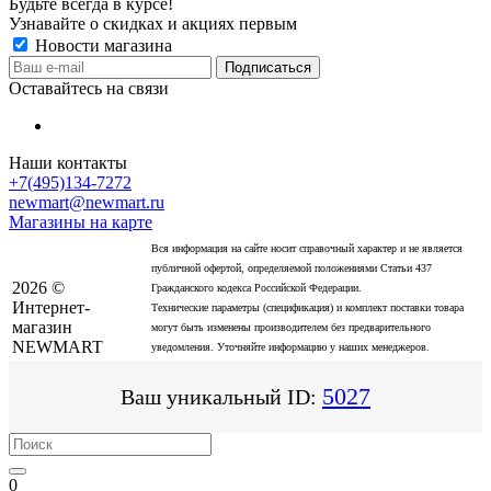
Будьте всегда в курсе!
Узнавайте о скидках и акциях первым
Новости магазина
Оставайтесь на связи
Наши контакты
+7(495)134-7272
newmart@newmart.ru
Магазины на карте
Вся информация на сайте носит справочный характер и не является
публичной офертой, определяемой положениями Статьи 437
2026 ©
Гражданского кодекса Российской Федерации.
Интернет-
Технические параметры (спецификация) и комплект поставки товара
магазин
могут быть изменены производителем без предварительного
NEWMART
уведомления. Уточняйте информацию у наших менеджеров.
5027
Ваш уникальный ID:
0