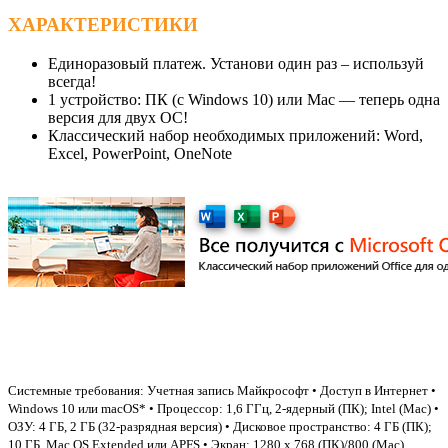
ХАРАКТЕРИСТИКИ
Единоразовый платеж. Установи один раз – используй
всегда!
1 устройство: ПК (c Windows 10) или Mac — теперь одна
версия для двух ОС!
Классический набор необходимых приложений: Word,
Excel, PowerPoint, OneNote
Системные требования: Учетная запись Майкрософт • Доступ в Интернет •
Windows 10 или macOS* • Процессор: 1,6 ГГц, 2-ядерный (ПК); Intel (Mac) •
ОЗУ: 4 ГБ, 2 ГБ (32-разрядная версия) • Дисковое пространство: 4 ГБ (ПК);
10 ГБ, Mac OS Extended или APFS • Экран: 1280 x 768 (ПК)/800 (Mac).