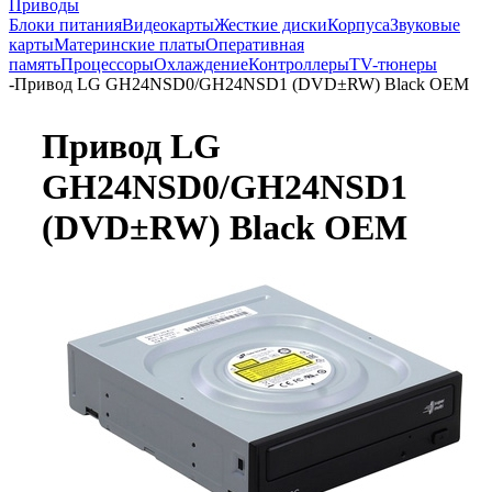
Приводы
Блоки питания
Видеокарты
Жесткие диски
Корпуса
Звуковые
карты
Материнские платы
Оперативная
память
Процессоры
Охлаждение
Контроллеры
TV-тюнеры
-
Привод LG GH24NSD0/GH24NSD1 (DVD±RW) Black OEM
Привод LG
GH24NSD0/GH24NSD1
(DVD±RW) Black OEM