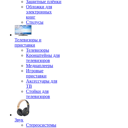
Защитные плёнки
Обложки для
электронных
книг
Стилусы
Телевизоры и
приставки
Телевизоры
Кронштейны для
телевизоров
Медиаплееры
Игровые
приставки
Аксессуары для
ТВ
Стойки для
телевизоров
Звук
Стереосистемы