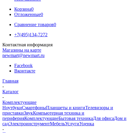
Корзина
0
Отложенные
0
Сравнение товаров
0
+7(495)134-7272
Контактная информация
Магазины на карте
newmart@newmart.ru
Facebook
Вконтакте
Главная
-
Каталог
-
Комплектующие
Ноутбуки
Смартфоны
Планшеты и книги
Телевизоры и
приставки
Звук
Компьютерная техника и
периферия
Комплектующие
Бытовая техника
Для офиса
Дом и
сад
Электроинструмент
Мебель
Услуги
Уценка
-