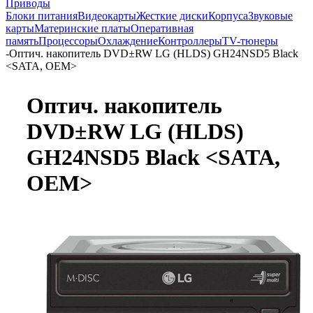
Приводы
Блоки питания
Видеокарты
Жесткие диски
Корпуса
Звуковые
карты
Материнские платы
Оперативная
память
Процессоры
Охлаждение
Контроллеры
TV-тюнеры
-
Оптич. накопитель DVD±RW LG (HLDS) GH24NSD5 Black
<SATA, OEM>
Оптич. накопитель
DVD±RW LG (HLDS)
GH24NSD5 Black <SATA,
OEM>