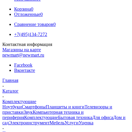
Корзина
0
Отложенные
0
Сравнение товаров
0
+7(495)134-7272
Контактная информация
Магазины на карте
newmart@newmart.ru
Facebook
Вконтакте
Главная
-
Каталог
-
Комплектующие
Ноутбуки
Смартфоны
Планшеты и книги
Телевизоры и
приставки
Звук
Компьютерная техника и
периферия
Комплектующие
Бытовая техника
Для офиса
Дом и
сад
Электроинструмент
Мебель
Услуги
Уценка
-