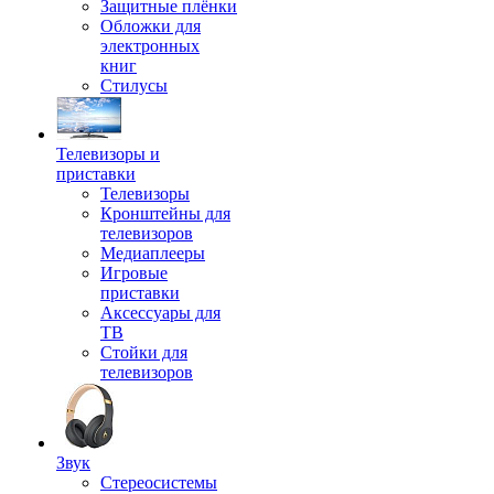
Защитные плёнки
Обложки для
электронных
книг
Стилусы
Телевизоры и
приставки
Телевизоры
Кронштейны для
телевизоров
Медиаплееры
Игровые
приставки
Аксессуары для
ТВ
Стойки для
телевизоров
Звук
Стереосистемы