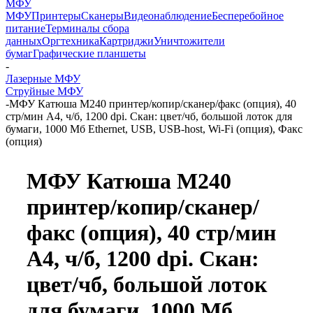
МФУ
МФУ
Принтеры
Сканеры
Видеонаблюдение
Бесперебойное
питание
Терминалы сбора
данных
Оргтехника
Картриджи
Уничтожители
бумаг
Графические планшеты
-
Лазерные МФУ
Струйные МФУ
-
МФУ Катюша M240 принтер/копир/сканер/факс (опция), 40
стр/мин А4, ч/б, 1200 dpi. Скан: цвет/чб, большой лоток для
бумаги, 1000 Мб Ethernet, USB, USB-host, Wi-Fi (опция), Факс
(опция)
МФУ Катюша M240
принтер/копир/сканер/
факс (опция), 40 стр/мин
А4, ч/б, 1200 dpi. Скан:
цвет/чб, большой лоток
для бумаги, 1000 Мб