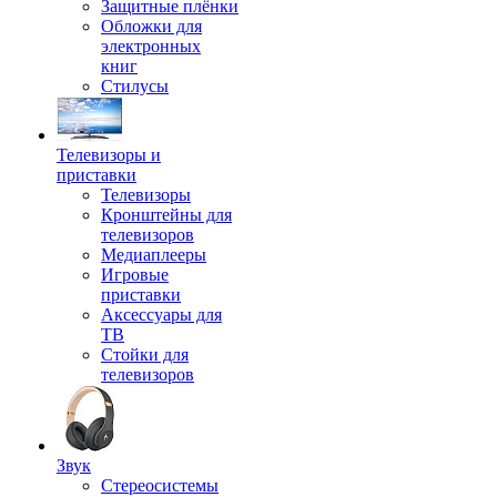
Защитные плёнки
Обложки для
электронных
книг
Стилусы
Телевизоры и
приставки
Телевизоры
Кронштейны для
телевизоров
Медиаплееры
Игровые
приставки
Аксессуары для
ТВ
Стойки для
телевизоров
Звук
Стереосистемы