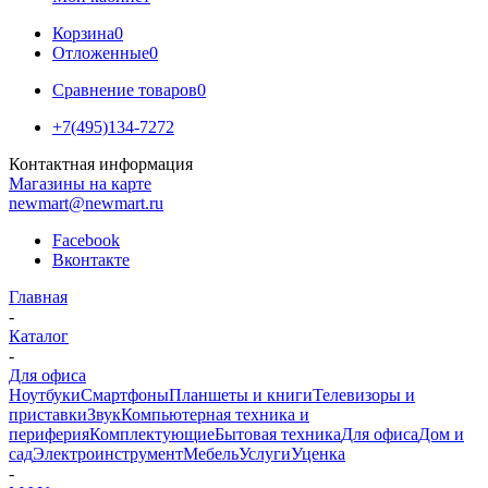
Корзина
0
Отложенные
0
Сравнение товаров
0
+7(495)134-7272
Контактная информация
Магазины на карте
newmart@newmart.ru
Facebook
Вконтакте
Главная
-
Каталог
-
Для офиса
Ноутбуки
Смартфоны
Планшеты и книги
Телевизоры и
приставки
Звук
Компьютерная техника и
периферия
Комплектующие
Бытовая техника
Для офиса
Дом и
сад
Электроинструмент
Мебель
Услуги
Уценка
-