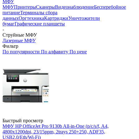
МФУ
МФУ
Принтеры
Сканеры
Видеонаблюдение
Бесперебойное
питание
Терминалы сбора
данных
Оргтехника
Картриджи
Уничтожители
бумаг
Графические планшеты
-
Струйные МФУ
Лазерные МФУ
Фильтр
По популярности
По алфавиту
По цене
Быстрый просмотр
МФУ HP OfficeJet Pro 9130b All-in-One (p/c/s/f, A4,
4800x1200dpi, 23/15ppm, 2trays 250+250, ADF35,
USB2.0/Eth/Wi-Fi)