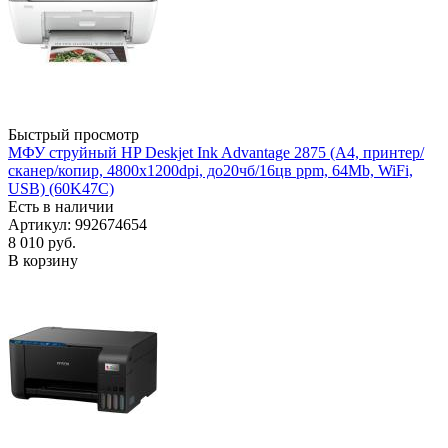
Быстрый просмотр
МФУ струйный HP Deskjet Ink Advantage 2875 (А4, принтер/
сканер/копир, 4800x1200dpi, до20чб/16цв ppm, 64Mb, WiFi,
USB) (60K47C)
Есть в наличии
Артикул: 992674654
8 010
руб.
В корзину