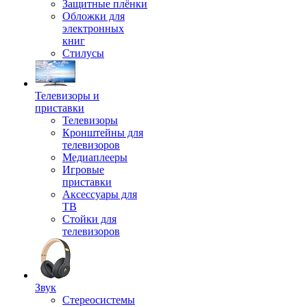
Защитные плёнки
Обложки для
электронных
книг
Стилусы
Телевизоры и
приставки
Телевизоры
Кронштейны для
телевизоров
Медиаплееры
Игровые
приставки
Аксессуары для
ТВ
Стойки для
телевизоров
Звук
Стереосистемы