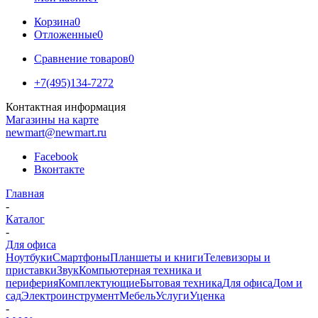
Корзина
0
Отложенные
0
Сравнение товаров
0
+7(495)134-7272
Контактная информация
Магазины на карте
newmart@newmart.ru
Facebook
Вконтакте
Главная
-
Каталог
-
Для офиса
Ноутбуки
Смартфоны
Планшеты и книги
Телевизоры и
приставки
Звук
Компьютерная техника и
периферия
Комплектующие
Бытовая техника
Для офиса
Дом и
сад
Электроинструмент
Мебель
Услуги
Уценка
-