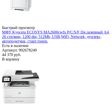
Быстрый просмотр
МФУ Kyocera ECOSYS MA2600cwfx P/C/S/F Цв.лазерный А4,
26 стр/мин, 1200 dpi, 512Mb, USB,WiFi, Network, дуплекс,
автоподатчик, старт.тонер.
Есть в наличии
Артикул: 992678249
44 370
руб.
В корзину