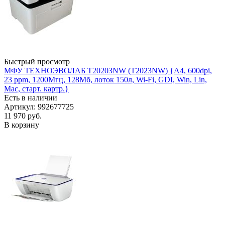
Быстрый просмотр
МФУ ТЕХНОЭВОЛАБ T20203NW (T2023NW) {A4, 600dpi,
23 ppm, 1200Мгц, 128Мб, лоток 150л, Wi-Fi, GDI, Win, Lin,
Mac, старт. картр.}
Есть в наличии
Артикул: 992677725
11 970
руб.
В корзину