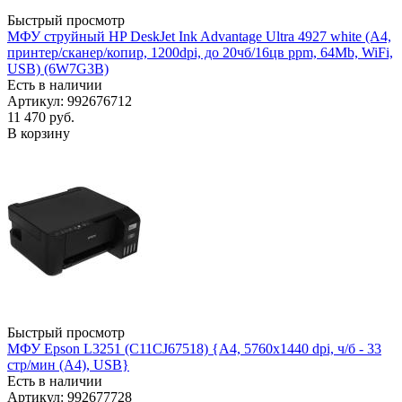
Быстрый просмотр
МФУ струйный HP DeskJet Ink Advantage Ultra 4927 white (А4,
принтер/сканер/копир, 1200dpi, до 20чб/16цв ppm, 64Mb, WiFi,
USB) (6W7G3B)
Есть в наличии
Артикул: 992676712
11 470
руб.
В корзину
Быстрый просмотр
МФУ Epson L3251 (C11CJ67518) {A4, 5760x1440 dpi, ч/б - 33
стр/мин (А4), USB}
Есть в наличии
Артикул: 992677728