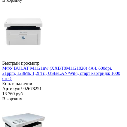
В корзину
Быстрый просмотр
МФУ BULAT M1121nw (XXBT0M1121020) {A4, 600dpi,
21ppm, 128Mb, 1,2ГГц, USB/LAN/WiFi, старт картридж 1000
стр.}
Есть в наличии
Артикул: 992678251
13 760
руб.
В корзину