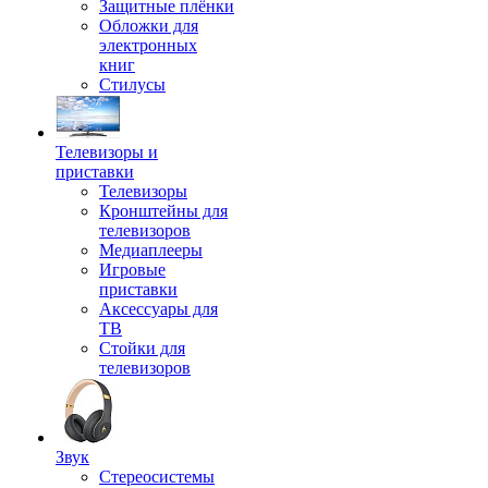
Защитные плёнки
Обложки для
электронных
книг
Стилусы
Телевизоры и
приставки
Телевизоры
Кронштейны для
телевизоров
Медиаплееры
Игровые
приставки
Аксессуары для
ТВ
Стойки для
телевизоров
Звук
Стереосистемы