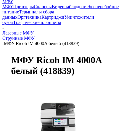
МФУ
МФУ
Принтеры
Сканеры
Видеонаблюдение
Бесперебойное
питание
Терминалы сбора
данных
Оргтехника
Картриджи
Уничтожители
бумаг
Графические планшеты
-
Лазерные МФУ
Струйные МФУ
-
МФУ Ricoh IM 4000A белый (418839)
МФУ Ricoh IM 4000A
белый (418839)