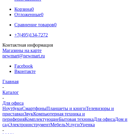
Корзина
0
Отложенные
0
Сравнение товаров
0
+7(495)134-7272
Контактная информация
Магазины на карте
newmart@newmart.ru
Facebook
Вконтакте
Главная
-
Каталог
-
Для офиса
Ноутбуки
Смартфоны
Планшеты и книги
Телевизоры и
приставки
Звук
Компьютерная техника и
периферия
Комплектующие
Бытовая техника
Для офиса
Дом и
сад
Электроинструмент
Мебель
Услуги
Уценка
-