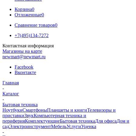
Корзина
0
Отложенные
0
Сравнение товаров
0
+7(495)134-7272
Контактная информация
Магазины на карте
newmart@newmart.ru
Facebook
Вконтакте
Главная
-
Каталог
-
Бытовая техника
Ноутбуки
Смартфоны
Планшеты и книги
Телевизоры и
приставки
Звук
Компьютерная техника и
периферия
Комплектующие
Бытовая техника
Для офиса
Дом и
сад
Электроинструмент
Мебель
Услуги
Уценка
-