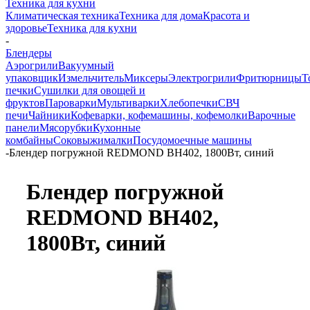
Техника для кухни
Климатическая техника
Техника для дома
Красота и
здоровье
Техника для кухни
-
Блендеры
Аэрогрили
Вакуумный
упаковщик
Измельчитель
Миксеры
Электрогрили
Фритюрницы
Т
печки
Сушилки для овощей и
фруктов
Пароварки
Мультиварки
Хлебопечки
СВЧ
печи
Чайники
Кофеварки, кофемашины, кофемолки
Варочные
панели
Мясорубки
Кухонные
комбайны
Соковыжималки
Посудомоечные машины
-
Блендер погружной REDMOND BH402, 1800Вт, синий
Блендер погружной
REDMOND BH402,
1800Вт, синий