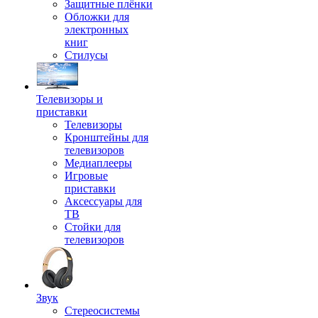
Защитные плёнки
Обложки для
электронных
книг
Стилусы
Телевизоры и
приставки
Телевизоры
Кронштейны для
телевизоров
Медиаплееры
Игровые
приставки
Аксессуары для
ТВ
Стойки для
телевизоров
Звук
Стереосистемы