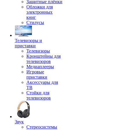
Защитные плёнки
Обложки для
электронных
книг
Стилусы
Телевизоры и
приставки
Телевизоры
Кронштейны для
телевизоров
Медиаплееры
Игровые
приставки
Аксессуары для
ТВ
Стойки для
телевизоров
Звук
Стереосистемы