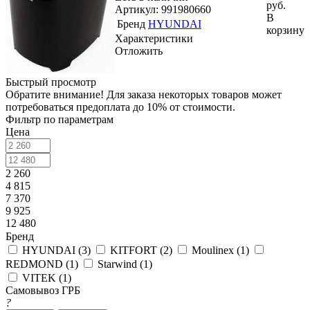
руб.
Артикул: 991980660
В
Бренд
HYUNDAI
корзину
Характеристики
Отложить
Быстрый просмотр
Обратите внимание! Для заказа некоторых товаров может
потребоваться предоплата до 10% от стоимости.
Фильтр по параметрам
Цена
2 260
4 815
7 370
9 925
12 480
Бренд
HYUNDAI (
3
)
KITFORT (
2
)
Moulinex (
1
)
REDMOND (
1
)
Starwind (
1
)
VITEK (
1
)
Самовывоз ГРБ
?