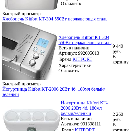
Отложить
Быстрый просмотр
Хлебопечь Kitfort КТ-304 550Вт нержавеющая сталь
Хлебопечь Kitfort КТ-304
550Вт нержавеющая сталь
9 440
Есть в наличии
руб.
Артикул: 992605013
В
Бренд
KITFORT
корзину
Характеристики
Отложить
Быстрый просмотр
Йогуртница Kitfort KT-2006 20Вт 4б. 180мл белый/
зеленый
Йогуртница Kitfort KT-
2006 20Вт 4б. 180мл
белый/зеленый
2 260
Есть в наличии
руб.
Артикул: 991398111
В
Бренд
KITFORT
корзину