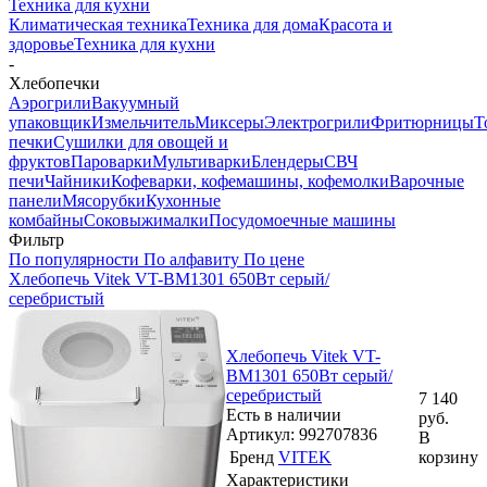
Техника для кухни
Климатическая техника
Техника для дома
Красота и
здоровье
Техника для кухни
-
Хлебопечки
Аэрогрили
Вакуумный
упаковщик
Измельчитель
Миксеры
Электрогрили
Фритюрницы
Т
печки
Сушилки для овощей и
фруктов
Пароварки
Мультиварки
Блендеры
СВЧ
печи
Чайники
Кофеварки, кофемашины, кофемолки
Варочные
панели
Мясорубки
Кухонные
комбайны
Соковыжималки
Посудомоечные машины
Фильтр
По популярности
По алфавиту
По цене
Хлебопечь Vitek VT-BM1301 650Вт серый/
серебристый
Хлебопечь Vitek VT-
BM1301 650Вт серый/
серебристый
7 140
Есть в наличии
руб.
Артикул: 992707836
В
Бренд
VITEK
корзину
Характеристики