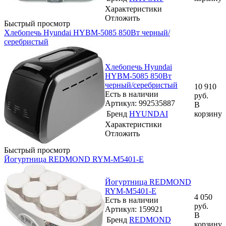
Характеристики
Отложить
Быстрый просмотр
Хлебопечь Hyundai HYBM-5085 850Вт черный/
серебристый
Хлебопечь Hyundai
HYBM-5085 850Вт
черный/серебристый
10 910
Есть в наличии
руб.
Артикул: 992535887
В
Бренд
HYUNDAI
корзину
Характеристики
Отложить
Быстрый просмотр
Йогуртница REDMOND RYM-M5401-E
Йогуртница REDMOND
RYM-M5401-E
4 050
Есть в наличии
руб.
Артикул: 159921
В
Бренд
REDMOND
корзину