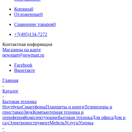
Корзина
0
Отложенные
0
Сравнение товаров
0
+7(495)134-7272
Контактная информация
Магазины на карте
newmart@newmart.ru
Facebook
Вконтакте
Главная
-
Каталог
-
Бытовая техника
Ноутбуки
Смартфоны
Планшеты и книги
Телевизоры и
приставки
Звук
Компьютерная техника и
периферия
Комплектующие
Бытовая техника
Для офиса
Дом и
сад
Электроинструмент
Мебель
Услуги
Уценка
-