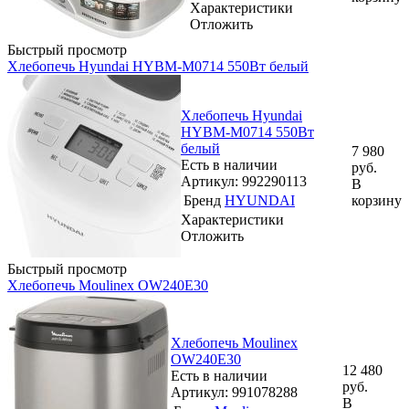
Характеристики
Отложить
Быстрый просмотр
Хлебопечь Hyundai HYBM-M0714 550Вт белый
Хлебопечь Hyundai
HYBM-M0714 550Вт
белый
7 980
Есть в наличии
руб.
Артикул: 992290113
В
Бренд
HYUNDAI
корзину
Характеристики
Отложить
Быстрый просмотр
Хлебопечь Moulinex OW240E30
Хлебопечь Moulinex
OW240E30
12 480
Есть в наличии
руб.
Артикул: 991078288
В