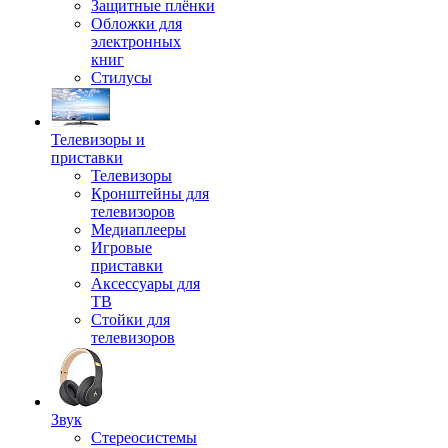
Защитные плёнки
Обложки для
электронных
книг
Стилусы
Телевизоры и
приставки
Телевизоры
Кронштейны для
телевизоров
Медиаплееры
Игровые
приставки
Аксессуары для
ТВ
Стойки для
телевизоров
Звук
Стереосистемы