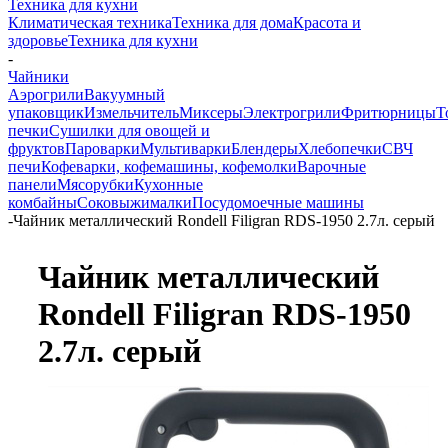
Техника для кухни
Климатическая техника
Техника для дома
Красота и
здоровье
Техника для кухни
-
Чайники
Аэрогрили
Вакуумный
упаковщик
Измельчитель
Миксеры
Электрогрили
Фритюрницы
Т
печки
Сушилки для овощей и
фруктов
Пароварки
Мультиварки
Блендеры
Хлебопечки
СВЧ
печи
Кофеварки, кофемашины, кофемолки
Варочные
панели
Мясорубки
Кухонные
комбайны
Соковыжималки
Посудомоечные машины
-
Чайник металлический Rondell Filigran RDS-1950 2.7л. серый
Чайник металлический
Rondell Filigran RDS-1950
2.7л. серый