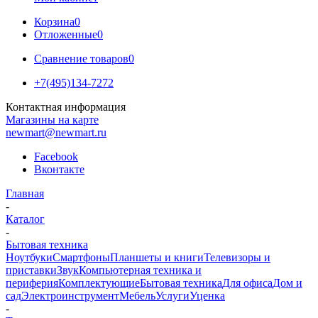
Корзина
0
Отложенные
0
Сравнение товаров
0
+7(495)134-7272
Контактная информация
Магазины на карте
newmart@newmart.ru
Facebook
Вконтакте
Главная
-
Каталог
-
Бытовая техника
Ноутбуки
Смартфоны
Планшеты и книги
Телевизоры и
приставки
Звук
Компьютерная техника и
периферия
Комплектующие
Бытовая техника
Для офиса
Дом и
сад
Электроинструмент
Мебель
Услуги
Уценка
-