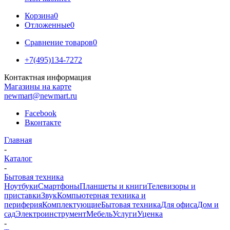
Корзина
0
Отложенные
0
Сравнение товаров
0
+7(495)134-7272
Контактная информация
Магазины на карте
newmart@newmart.ru
Facebook
Вконтакте
Главная
-
Каталог
-
Бытовая техника
Ноутбуки
Смартфоны
Планшеты и книги
Телевизоры и
приставки
Звук
Компьютерная техника и
периферия
Комплектующие
Бытовая техника
Для офиса
Дом и
сад
Электроинструмент
Мебель
Услуги
Уценка
-