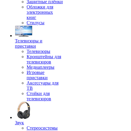
Защитные плёнки
Обложки для
электронных
книг
Стилусы
Телевизоры и
приставки
Телевизоры
Кронштейны для
телевизоров
Медиаплееры
Игровые
приставки
Аксессуары для
ТВ
Стойки для
телевизоров
Звук
Стереосистемы