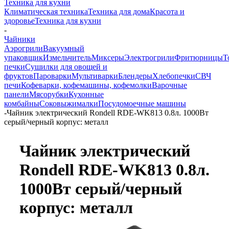
Техника для кухни
Климатическая техника
Техника для дома
Красота и
здоровье
Техника для кухни
-
Чайники
Аэрогрили
Вакуумный
упаковщик
Измельчитель
Миксеры
Электрогрили
Фритюрницы
Т
печки
Сушилки для овощей и
фруктов
Пароварки
Мультиварки
Блендеры
Хлебопечки
СВЧ
печи
Кофеварки, кофемашины, кофемолки
Варочные
панели
Мясорубки
Кухонные
комбайны
Соковыжималки
Посудомоечные машины
-
Чайник электрический Rondell RDE-WK813 0.8л. 1000Вт
серый/черный корпус: металл
Чайник электрический
Rondell RDE-WK813 0.8л.
1000Вт серый/черный
корпус: металл