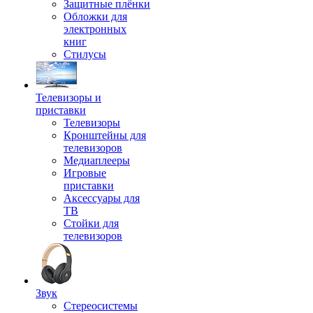
Защитные плёнки
Обложки для
электронных
книг
Стилусы
Телевизоры и
приставки
Телевизоры
Кронштейны для
телевизоров
Медиаплееры
Игровые
приставки
Аксессуары для
ТВ
Стойки для
телевизоров
Звук
Стереосистемы