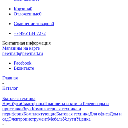
Корзина
0
Отложенные
0
Сравнение товаров
0
+7(495)134-7272
Контактная информация
Магазины на карте
newmart@newmart.ru
Facebook
Вконтакте
Главная
-
Каталог
-
Бытовая техника
Ноутбуки
Смартфоны
Планшеты и книги
Телевизоры и
приставки
Звук
Компьютерная техника и
периферия
Комплектующие
Бытовая техника
Для офиса
Дом и
сад
Электроинструмент
Мебель
Услуги
Уценка
-