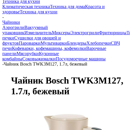
Техника для кухни
Климатическая техника
Техника для дома
Красота и
здоровье
Техника для кухни
-
Чайники
Аэрогрили
Вакуумный
упаковщик
Измельчитель
Миксеры
Электрогрили
Фритюрницы
Т
печки
Сушилки для овощей и
фруктов
Пароварки
Мультиварки
Блендеры
Хлебопечки
СВЧ
печи
Кофеварки, кофемашины, кофемолки
Варочные
панели
Мясорубки
Кухонные
комбайны
Соковыжималки
Посудомоечные машины
-
Чайник Bosch TWK3M127, 1.7л, бежевый
Чайник Bosch TWK3M127,
1.7л, бежевый