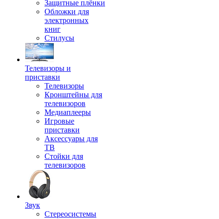
Защитные плёнки
Обложки для
электронных
книг
Стилусы
Телевизоры и
приставки
Телевизоры
Кронштейны для
телевизоров
Медиаплееры
Игровые
приставки
Аксессуары для
ТВ
Стойки для
телевизоров
Звук
Стереосистемы