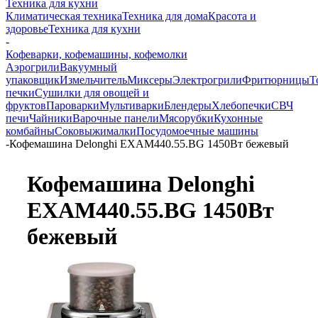
Техника для кухни
Климатическая техника
Техника для дома
Красота и
здоровье
Техника для кухни
-
Кофеварки, кофемашины, кофемолки
Аэрогрили
Вакуумный
упаковщик
Измельчитель
Миксеры
Электрогрили
Фритюрницы
Т
печки
Сушилки для овощей и
фруктов
Пароварки
Мультиварки
Блендеры
Хлебопечки
СВЧ
печи
Чайники
Варочные панели
Мясорубки
Кухонные
комбайны
Соковыжималки
Посудомоечные машины
-
Кофемашина Delonghi EXAM440.55.BG 1450Вт бежевый
Кофемашина Delonghi
EXAM440.55.BG 1450Вт
бежевый