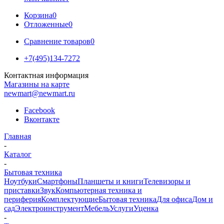
Корзина
0
Отложенные
0
Сравнение товаров
0
+7(495)134-7272
Контактная информация
Магазины на карте
newmart@newmart.ru
Facebook
Вконтакте
Главная
-
Каталог
-
Бытовая техника
Ноутбуки
Смартфоны
Планшеты и книги
Телевизоры и
приставки
Звук
Компьютерная техника и
периферия
Комплектующие
Бытовая техника
Для офиса
Дом и
сад
Электроинструмент
Мебель
Услуги
Уценка
-