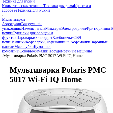
Техника для кухни
Климатическая техника
Техника для дома
Красота и
здоровье
Техника для кухни
-
Мультиварки
Аэрогрили
Вакуумный
упаковщик
Измельчитель
Миксеры
Электрогрили
Фритюрницы
Т
печки
Сушилки для овощей и
фруктов
Пароварки
Блендеры
Хлебопечки
СВЧ
печи
Чайники
Кофеварки, кофемашины, кофемолки
Варочные
панели
Мясорубки
Кухонные
комбайны
Соковыжималки
Посудомоечные машины
-
Мультиварка Polaris PMC 5017 Wi-Fi IQ Home
Мультиварка Polaris PMC
5017 Wi-Fi IQ Home