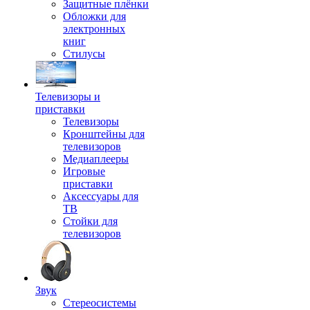
Защитные плёнки
Обложки для
электронных
книг
Стилусы
Телевизоры и
приставки
Телевизоры
Кронштейны для
телевизоров
Медиаплееры
Игровые
приставки
Аксессуары для
ТВ
Стойки для
телевизоров
Звук
Стереосистемы