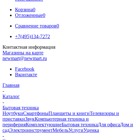
Корзина
0
Отложенные
0
Сравнение товаров
0
+7(495)134-7272
Контактная информация
Магазины на карте
newmart@newmart.ru
Facebook
Вконтакте
Главная
-
Каталог
-
Бытовая техника
Ноутбуки
Смартфоны
Планшеты и книги
Телевизоры и
приставки
Звук
Компьютерная техника и
периферия
Комплектующие
Бытовая техника
Для офиса
Дом и
сад
Электроинструмент
Мебель
Услуги
Уценка
-