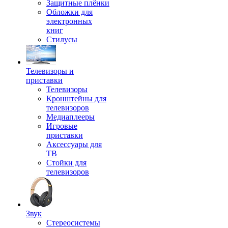
Защитные плёнки
Обложки для
электронных
книг
Стилусы
Телевизоры и
приставки
Телевизоры
Кронштейны для
телевизоров
Медиаплееры
Игровые
приставки
Аксессуары для
ТВ
Стойки для
телевизоров
Звук
Стереосистемы