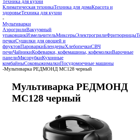
Техника для кухни
Климатическая техника
Техника для дома
Красота и
здоровье
Техника для кухни
-
Мультиварки
Аэрогрили
Вакуумный
упаковщик
Измельчитель
Миксеры
Электрогрили
Фритюрницы
Т
печки
Сушилки для овощей и
фруктов
Пароварки
Блендеры
Хлебопечки
СВЧ
печи
Чайники
Кофеварки, кофемашины, кофемолки
Варочные
панели
Мясорубки
Кухонные
комбайны
Соковыжималки
Посудомоечные машины
-
Мультиварка РЕДМОНД MC128 черный
Мультиварка РЕДМОНД
MC128 черный