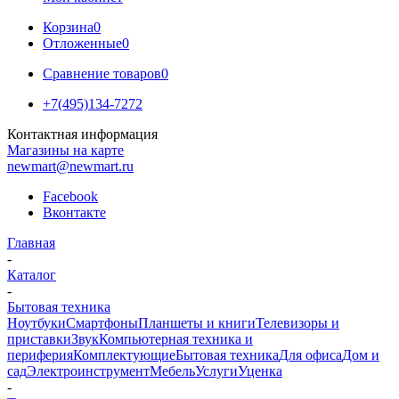
Корзина
0
Отложенные
0
Сравнение товаров
0
+7(495)134-7272
Контактная информация
Магазины на карте
newmart@newmart.ru
Facebook
Вконтакте
Главная
-
Каталог
-
Бытовая техника
Ноутбуки
Смартфоны
Планшеты и книги
Телевизоры и
приставки
Звук
Компьютерная техника и
периферия
Комплектующие
Бытовая техника
Для офиса
Дом и
сад
Электроинструмент
Мебель
Услуги
Уценка
-