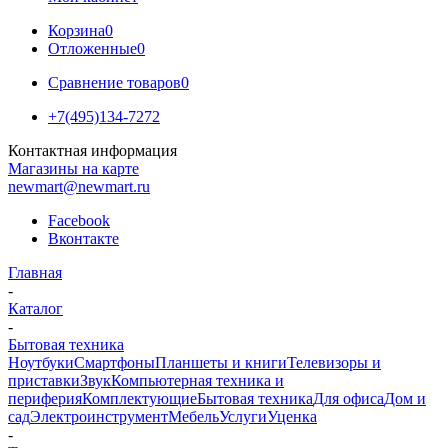
Корзина
0
Отложенные
0
Сравнение товаров
0
+7(495)134-7272
Контактная информация
Магазины на карте
newmart@newmart.ru
Facebook
Вконтакте
Главная
-
Каталог
-
Бытовая техника
Ноутбуки
Смартфоны
Планшеты и книги
Телевизоры и
приставки
Звук
Компьютерная техника и
периферия
Комплектующие
Бытовая техника
Для офиса
Дом и
сад
Электроинструмент
Мебель
Услуги
Уценка
-