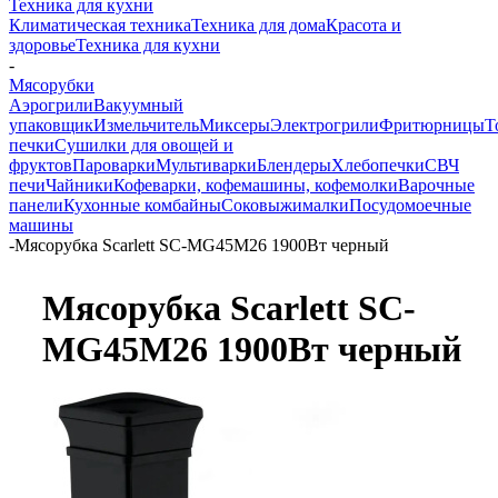
Техника для кухни
Климатическая техника
Техника для дома
Красота и
здоровье
Техника для кухни
-
Мясорубки
Аэрогрили
Вакуумный
упаковщик
Измельчитель
Миксеры
Электрогрили
Фритюрницы
Т
печки
Сушилки для овощей и
фруктов
Пароварки
Мультиварки
Блендеры
Хлебопечки
СВЧ
печи
Чайники
Кофеварки, кофемашины, кофемолки
Варочные
панели
Кухонные комбайны
Соковыжималки
Посудомоечные
машины
-
Мясорубка Scarlett SC-MG45M26 1900Вт черный
Мясорубка Scarlett SC-
MG45M26 1900Вт черный