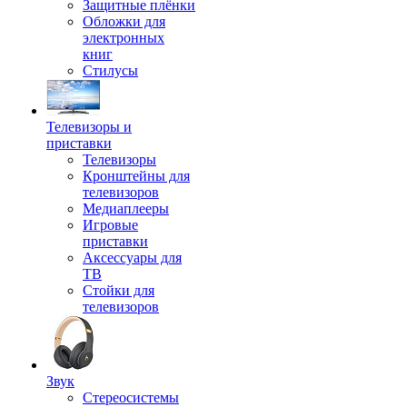
Защитные плёнки
Обложки для
электронных
книг
Стилусы
Телевизоры и
приставки
Телевизоры
Кронштейны для
телевизоров
Медиаплееры
Игровые
приставки
Аксессуары для
ТВ
Стойки для
телевизоров
Звук
Стереосистемы