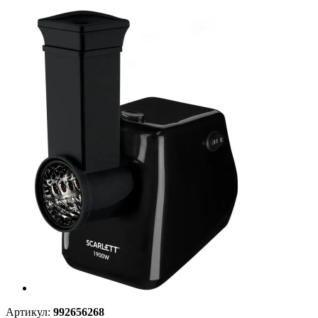
Артикул:
992656268