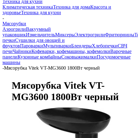
Техника для кухни
Климатическая техника
Техника для дома
Красота и
здоровье
Техника для кухни
-
Мясорубки
Аэрогрили
Вакуумный
упаковщик
Измельчитель
Миксеры
Электрогрили
Фритюрницы
Т
печки
Сушилки для овощей и
фруктов
Пароварки
Мультиварки
Блендеры
Хлебопечки
СВЧ
печи
Чайники
Кофеварки, кофемашины, кофемолки
Варочные
панели
Кухонные комбайны
Соковыжималки
Посудомоечные
машины
-
Мясорубка Vitek VT-MG3600 1800Вт черный
Мясорубка Vitek VT-
MG3600 1800Вт черный