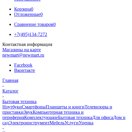
Корзина
0
Отложенные
0
Сравнение товаров
0
+7(495)134-7272
Контактная информация
Магазины на карте
newmart@newmart.ru
Facebook
Вконтакте
Главная
-
Каталог
-
Бытовая техника
Ноутбуки
Смартфоны
Планшеты и книги
Телевизоры и
приставки
Звук
Компьютерная техника и
периферия
Комплектующие
Бытовая техника
Для офиса
Дом и
сад
Электроинструмент
Мебель
Услуги
Уценка
-