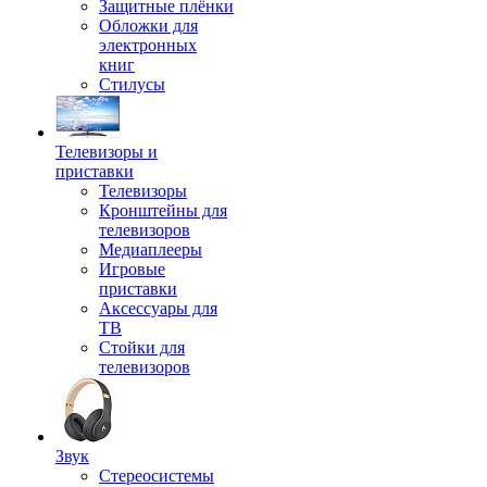
Защитные плёнки
Обложки для
электронных
книг
Стилусы
Телевизоры и
приставки
Телевизоры
Кронштейны для
телевизоров
Медиаплееры
Игровые
приставки
Аксессуары для
ТВ
Стойки для
телевизоров
Звук
Стереосистемы